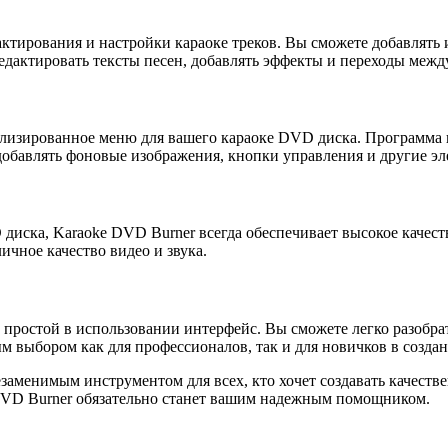
тирования и настройки караоке треков. Вы сможете добавлять и
редактировать тексты песен, добавлять эффекты и переходы межд
лизированное меню для вашего караоке DVD диска. Программа п
добавлять фоновые изображения, кнопки управления и другие эл
диска, Karaoke DVD Burner всегда обеспечивает высокое качест
ичное качество видео и звука.
ростой в использовании интерфейс. Вы сможете легко разобрат
 выбором как для профессионалов, так и для новичков в создан
заменимым инструментом для всех, кто хочет создавать качест
e DVD Burner обязательно станет вашим надежным помощником.