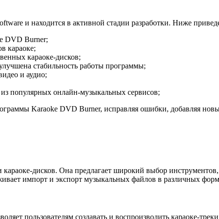
tware и находится в активной стадии разработки. Ниже привед
e DVD Burner;
в караоке;
венных караоке-дисков;
улучшена стабильность работы программы;
идео и аудио;
 из популярных онлайн-музыкальных сервисов;
рограммы Karaoke DVD Burner, исправляя ошибки, добавляя нов
 караоке-дисков. Она предлагает широкий выбор инструментов,
живает импорт и экспорт музыкальных файлов в различных форм
воляет пользователям создавать и воспроизводить караоке-трек