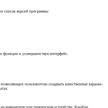
ен список версий программы:
ые функции и усовершенствуя интерфейс.
 позволяющих пользователю создавать качественные караоке-
атах.
и на компьютере или переносном устройстве. KaraFun