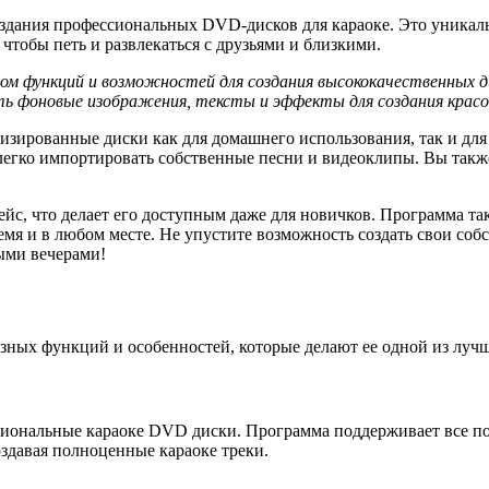
создания профессиональных DVD-дисков для караоке. Это уника
чтобы петь и развлекаться с друзьями и близкими.
м функций и возможностей для создания высококачественных д
ь фоновые изображения, тексты и эффекты для создания красо
зированные диски как для домашнего использования, так и для
 легко импортировать собственные песни и видеоклипы. Вы также
йс, что делает его доступным даже для новичков. Программа та
емя и в любом месте. Не упустите возможность создать свои со
ыми вечерами!
зных функций и особенностей, которые делают ее одной из луч
сиональные караоке DVD диски. Программа поддерживает все п
оздавая полноценные караоке треки.