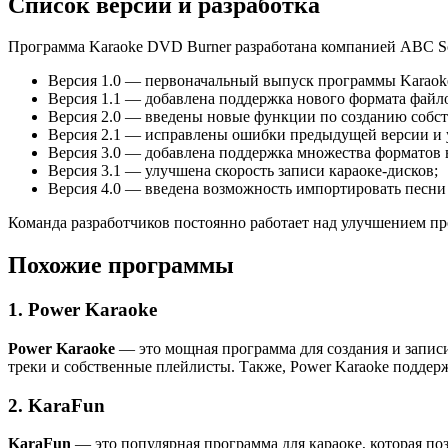
Список версий и разработка
Программа Karaoke DVD Burner разработана компанией ABC Sof
Версия 1.0 — первоначальный выпуск программы Karaok
Версия 1.1 — добавлена поддержка нового формата файло
Версия 2.0 — введены новые функции по созданию собст
Версия 2.1 — исправлены ошибки предыдущей версии и 
Версия 3.0 — добавлена поддержка множества форматов в
Версия 3.1 — улучшена скорость записи караоке-дисков;
Версия 4.0 — введена возможность импортировать песни
Команда разработчиков постоянно работает над улучшением п
Похожие программы
1. Power Karaoke
Power Karaoke
— это мощная программа для создания и записи
треки и собственные плейлисты. Также, Power Karaoke поддер
2. KaraFun
KaraFun
— это популярная программа для караоке, которая поз