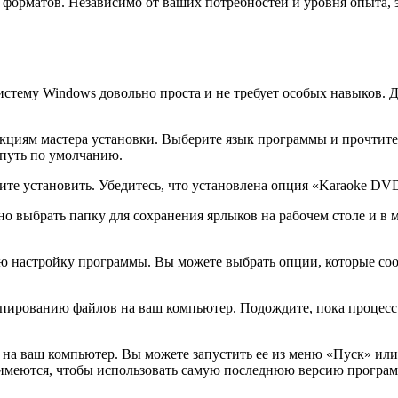
 форматов. Независимо от ваших потребностей и уровня опыта, 
тему Windows довольно проста и не требует особых навыков. Дл
рукциям мастера установки. Выберите язык программы и прочтит
 путь по умолчанию.
ите установить. Убедитесь, что установлена опция «Karaoke DV
ено выбрать папку для сохранения ярлыков на рабочем столе и в
ю настройку программы. Вы можете выбрать опции, которые соо
опированию файлов на ваш компьютер. Подождите, пока процесс 
на ваш компьютер. Вы можете запустить ее из меню «Пуск» или 
е имеются, чтобы использовать самую последнюю версию програ