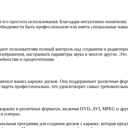
его простота использования. Благодаря интуитивно понятному 
необходимости быть профессионалом или иметь специальные навы
ают пользователям полный контроль над созданием и редактирова
изображения, настраивать параметры звука и многое другое. Это
ребностям и предпочтениям.
записи ваших караоке дисков. Она поддерживает различные форм
ыглядеть профессионально, что удовлетворит самых требовательн
караоке в различных форматах, включая DVD, AVI, MPEG и друг
и плеерах.
альная программа для создания дисков с караоке, которая пред