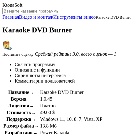
KtonaSoft
Главная
Видео и монтаж
Инструменты видео
Karaoke DVD Burner
Karaoke DVD Burner
Средний рейтинг 3.0, всего оценок — 1
Поставить оценку
Скачать программу
Описание и функции
Скриншоты интерфейса
Комментарии пользователей
Название→
Karaoke DVD Burner
Версия→
1.0.45
Лицензия→
Платно
Стоимость→
49.00 $
Поддержка→
Windows 11, 10, 8, 7, Vista, XP
Размер файла→
13.8 Мб
Разработчик→
Power Karaoke