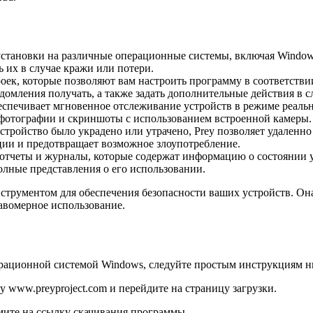
становки на различные операционные системы, включая Windows,
 их в случае кражи или потери.
роек, которые позволяют вам настроить программу в соответств
домления получать, а также задать дополнительные действия в с
спечивает мгновенное отслеживание устройств в режиме реаль
ть фотографии и скриншоты с использованием встроенной камеры.
тройство было украдено или утрачено, Prey позволяет удаленно 
ии и предотвращает возможное злоупотребление.
отчеты и журналы, которые содержат информацию о состоянии у
олные представления о его использовании.
трументом для обеспечения безопасности ваших устройств. Она
авомерное использование.
ерационной системой Windows, следуйте простым инструкциям н
 www.preyproject.com и перейдите на страницу загрузки.
мите на ссылку скачивания программы.