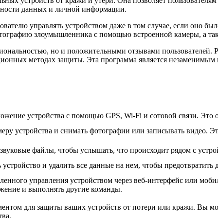
ных устройств от кражи и утери. Она позволяет пользователям 
асности данных и личной информации.
ователю управлять устройством даже в том случае, если оно б
отографию злоумышленника с помощью встроенной камеры, а такж
иональностью, но и положительными отзывами пользователей. P
ионных методах защиты. Эта программа является незаменимым и
ожение устройства с помощью GPS, Wi-Fi и сотовой связи. Это о
еру устройства и снимать фотографии или записывать видео. Эт
вуковые файлы, чтобы услышать, что происходит рядом с устрой
 устройство и удалить все данные на нем, чтобы предотвратить
даленного управления устройством через веб-интерфейс или мо
жение и выполнять другие команды.
нтом для защиты ваших устройств от потери или кражи. Вы може
тва.