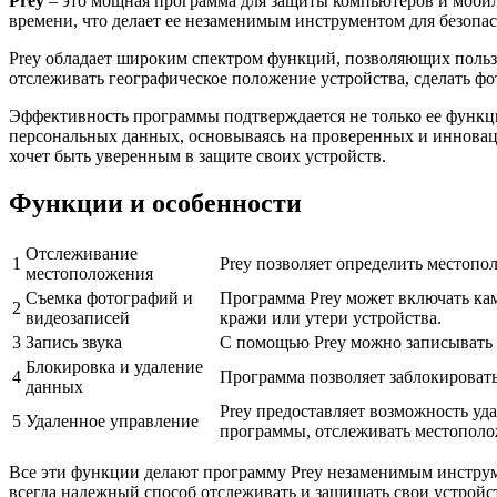
Prey
– это мощная программа для защиты компьютеров и мобиль
времени, что делает ее незаменимым инструментом для безоп
Prey обладает широким спектром функций, позволяющих польз
отслеживать географическое положение устройства, сделать ф
Эффективность программы подтверждается не только ее функц
персональных данных, основываясь на проверенных и инновац
хочет быть уверенным в защите своих устройств.
Функции и особенности
Отслеживание
1
Prey позволяет определить местопол
местоположения
Съемка фотографий и
Программа Prey может включать кам
2
видеозаписей
кражи или утери устройства.
3
Запись звука
С помощью Prey можно записывать з
Блокировка и удаление
4
Программа позволяет заблокировать
данных
Prey предоставляет возможность у
5
Удаленное управление
программы, отслеживать местополо
Все эти функции делают программу Prey незаменимым инструме
всегда надежный способ отслеживать и защищать свои устройс