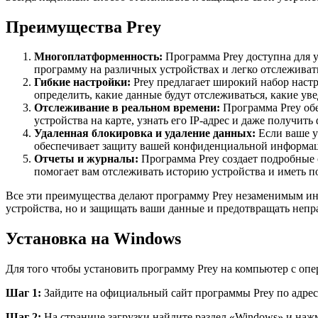
Преимущества Prey
Многоплатформенность:
Программа Prey доступна для у
программу на различных устройствах и легко отслеживать
Гибкие настройки:
Prey предлагает широкий набор наст
определить, какие данные будут отслеживаться, какие уве
Отслеживание в реальном времени:
Программа Prey обе
устройства на карте, узнать его IP-адрес и даже получи
Удаленная блокировка и удаление данных:
Если ваше ус
обеспечивает защиту вашей конфиденциальной информац
Отчеты и журналы:
Программа Prey создает подробные 
помогает вам отслеживать историю устройства и иметь п
Все эти преимущества делают программу Prey незаменимым инс
устройства, но и защищать ваши данные и предотвращать непр
Установка на Windows
Для того чтобы установить программу Prey на компьютер с оп
Шаг 1:
Зайдите на официальный сайт программы Prey по адресу
Шаг 2:
На странице загрузки найдите раздел «Windows» и наж