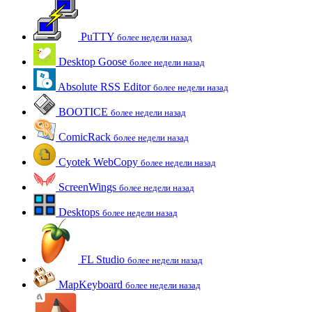
PuTTY
более недели назад
Desktop Goose
более недели назад
Absolute RSS Editor
более недели назад
BOOTICE
более недели назад
ComicRack
более недели назад
Cyotek WebCopy
более недели назад
ScreenWings
более недели назад
Desktops
более недели назад
FL Studio
более недели назад
MapKeyboard
более недели назад