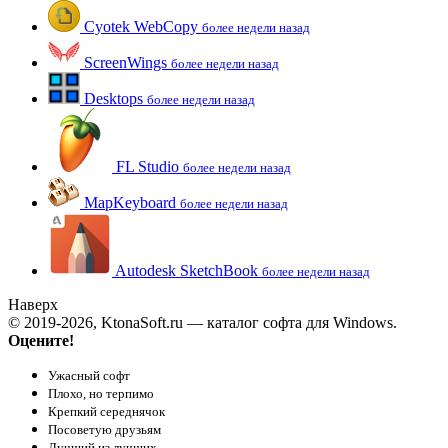
Cyotek WebCopy
более недели назад
ScreenWings
более недели назад
Desktops
более недели назад
FL Studio
более недели назад
MapKeyboard
более недели назад
Autodesk SketchBook
более недели назад
Наверх
© 2019-2026, KtonaSoft.ru — каталог софта для Windows.
Оцените!
Ужасный софт
Плохо, но терпимо
Крепкий середнячок
Посоветую друзьям
Лучший из лучших