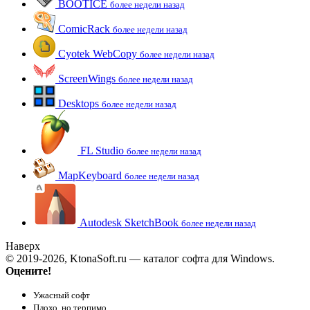
BOOTICE
более недели назад
ComicRack
более недели назад
Cyotek WebCopy
более недели назад
ScreenWings
более недели назад
Desktops
более недели назад
FL Studio
более недели назад
MapKeyboard
более недели назад
Autodesk SketchBook
более недели назад
Наверх
© 2019-2026, KtonaSoft.ru — каталог софта для Windows.
Оцените!
Ужасный софт
Плохо, но терпимо