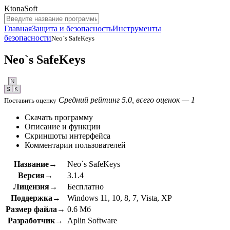
KtonaSoft
Главная
Защита и безопасность
Инструменты
безопасности
Neo`s SafeKeys
Neo`s SafeKeys
Средний рейтинг 5.0, всего оценок — 1
Поставить оценку
Скачать программу
Описание и функции
Скриншоты интерфейса
Комментарии пользователей
Название→
Neo`s SafeKeys
Версия→
3.1.4
Лицензия→
Бесплатно
Поддержка→
Windows 11, 10, 8, 7, Vista, XP
Размер файла→
0.6 Мб
Разработчик→
Aplin Software