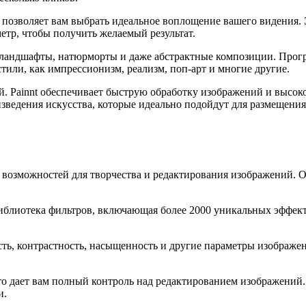
t позволяет вам выбрать идеальное воплощение вашего видения
етр, чтобы получить желаемый результат.
 ландшафты, натюрморты и даже абстрактные композиции. Прогр
стили, как импрессионизм, реализм, поп-арт и многие другие.
й. Painnt обеспечивает быструю обработку изображений и высок
ведения искусства, которые идеально подойдут для размещения 
 возможностей для творчества и редактирования изображений. 
 библиотека фильтров, включающая более 2000 уникальных эффек
ть, контрастность, насыщенность и другие параметры изображе
то дает вам полный контроль над редактированием изображений.
и.