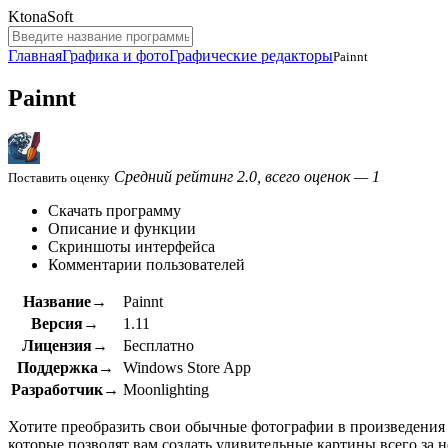
KtonaSoft
Главная
Графика и фото
Графические редакторы
Painnt
Painnt
Средний рейтинг 2.0, всего оценок — 1
Поставить оценку
Скачать программу
Описание и функции
Скриншоты интерфейса
Комментарии пользователей
Название→
Painnt
Версия→
1.11
Лицензия→
Бесплатно
Поддержка→
Windows Store App
Разработчик→
Moonlighting
Хотите преобразить свои обычные фотографии в произведения 
которые позволят вам создать удивительные картины всего за н