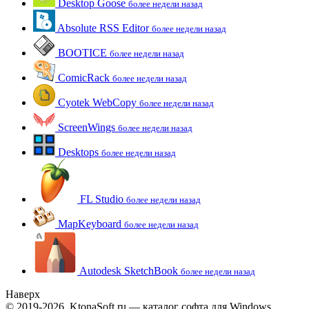
Desktop Goose
более недели назад
Absolute RSS Editor
более недели назад
BOOTICE
более недели назад
ComicRack
более недели назад
Cyotek WebCopy
более недели назад
ScreenWings
более недели назад
Desktops
более недели назад
FL Studio
более недели назад
MapKeyboard
более недели назад
Autodesk SketchBook
более недели назад
Наверх
© 2019-2026, KtonaSoft.ru — каталог софта для Windows.