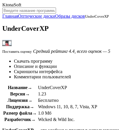
KtonaSoft
Главная
Оптические диски
Образы дисков
UnderCoverXP
UnderCoverXP
Средний рейтинг 4.4, всего оценок — 5
Поставить оценку
Скачать программу
Описание и функции
Скриншоты интерфейса
Комментарии пользователей
Название→
UnderCoverXP
Версия→
1.23
Лицензия→
Бесплатно
Поддержка→
Windows 11, 10, 8, 7, Vista, XP
Размер файла→
1.0 Мб
Разработчик→
Wicked & Wild Inc.