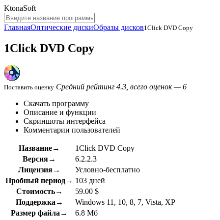
KtonaSoft
Главная
Оптические диски
Образы дисков
1Click DVD Copy
1Click DVD Copy
Средний рейтинг 4.3, всего оценок — 6
Поставить оценку
Скачать программу
Описание и функции
Скриншоты интерфейса
Комментарии пользователей
Название→
1Click DVD Copy
Версия→
6.2.2.3
Лицензия→
Условно-бесплатно
Пробный период→
103 дней
Стоимость→
59.00 $
Поддержка→
Windows 11, 10, 8, 7, Vista, XP
Размер файла→
6.8 Мб