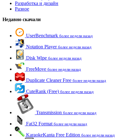
Разработка и дизайн
Разное
Недавно скачали
UserBenchmark
более недели назад
Notation Player
более недели назад
Disk Wipe
более недели назад
FreeMove
более недели назад
Duplicate Cleaner Free
более недели назад
CuteRank (Free)
более недели назад
Transmission
более недели назад
Fat32 Format
более недели назад
KaraokeKanta Free Edition
более недели назад