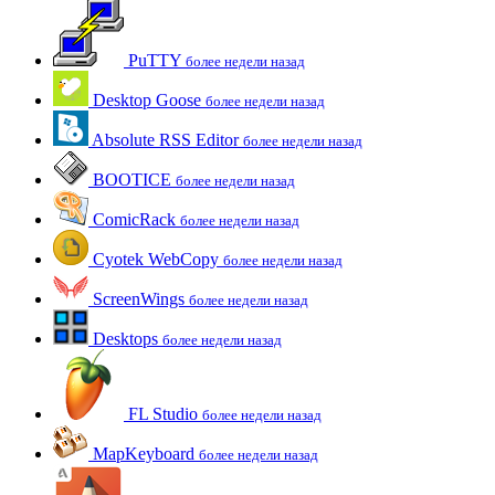
PuTTY
более недели назад
Desktop Goose
более недели назад
Absolute RSS Editor
более недели назад
BOOTICE
более недели назад
ComicRack
более недели назад
Cyotek WebCopy
более недели назад
ScreenWings
более недели назад
Desktops
более недели назад
FL Studio
более недели назад
MapKeyboard
более недели назад