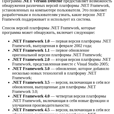
Программа
.NET Version Detector
предоставляет возможность
обнаружения различных версий платформы .NET Framework,
установленных на компьютере пользователя. Это позволяет
разработчикам и пользователям узнать, какие версии .NET
Framework поддерживает и использует их система.
Список версий платформы .NET Framework, которые
программа может обнаружить, включает следующие:
.NET Framework 1.0
— первая версия платформы .NET
Framework, выпущенная в феврале 2002 года;
.NET Framework 1.1
— первое обновление
оригинальной версии платформы .NET Framework;
.NET Framework 2.0
— вторая версия платформы .NET
Framework, представленная вместе с Visual Studio 2005;
.NET Framework 3.0
— обновление, которое добавило
несколько новых технологий в платформу .NET
Framework;
.NET Framework 3.5
— версия, включающая в себя все
обновления, выпущенные для платформы .NET
Framework 3.0;
.NET Framework 4.0
— четвертая версия платформы
.NET Framework, включающая в себя новые функции и
улучшения производительности;
.NET Framework 4.5
— версия, включающая в себя все