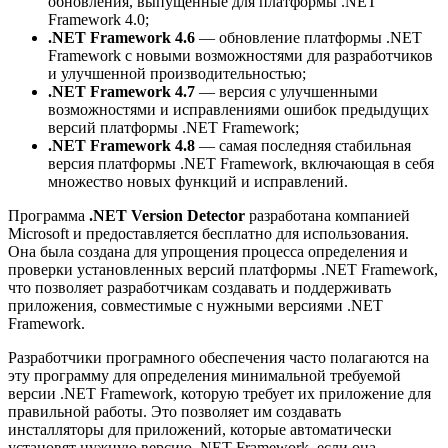
обновления, выпущенные для платформы .NET
Framework 4.0;
.NET Framework 4.6
— обновление платформы .NET
Framework с новыми возможностями для разработчиков
и улучшенной производительностью;
.NET Framework 4.7
— версия с улучшенными
возможностями и исправлениями ошибок предыдущих
версий платформы .NET Framework;
.NET Framework 4.8
— самая последняя стабильная
версия платформы .NET Framework, включающая в себя
множество новых функций и исправлений.
Программа
.NET Version Detector
разработана компанией
Microsoft и предоставляется бесплатно для использования.
Она была создана для упрощения процесса определения и
проверки установленных версий платформы .NET Framework,
что позволяет разработчикам создавать и поддерживать
приложения, совместимые с нужными версиями .NET
Framework.
Разработчики програмного обеспечения часто полагаются на
эту программу для определения минимальной требуемой
версии .NET Framework, которую требует их приложение для
правильной работы. Это позволяет им создавать
инсталляторы для приложений, которые автоматически
установят нужную версию .NET Framework, если она