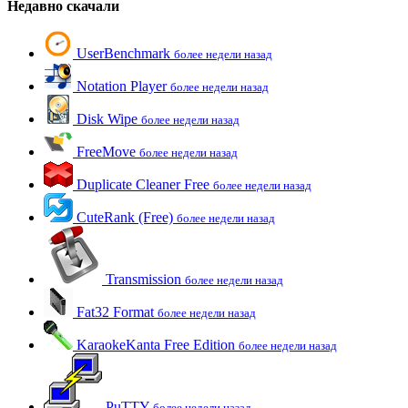
Недавно скачали
UserBenchmark
более недели назад
Notation Player
более недели назад
Disk Wipe
более недели назад
FreeMove
более недели назад
Duplicate Cleaner Free
более недели назад
CuteRank (Free)
более недели назад
Transmission
более недели назад
Fat32 Format
более недели назад
KaraokeKanta Free Edition
более недели назад
PuTTY
более недели назад