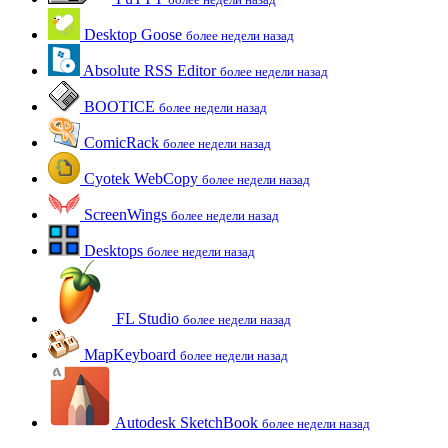
Desktop Goose
более недели назад
Absolute RSS Editor
более недели назад
BOOTICE
более недели назад
ComicRack
более недели назад
Cyotek WebCopy
более недели назад
ScreenWings
более недели назад
Desktops
более недели назад
FL Studio
более недели назад
MapKeyboard
более недели назад
Autodesk SketchBook
более недели назад