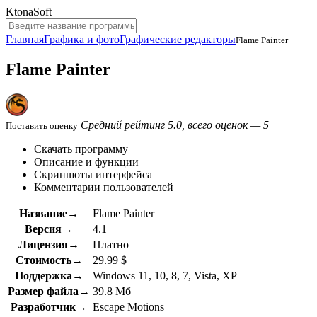
KtonaSoft
Главная
Графика и фото
Графические редакторы
Flame Painter
Flame Painter
Средний рейтинг 5.0, всего оценок — 5
Поставить оценку
Скачать программу
Описание и функции
Скриншоты интерфейса
Комментарии пользователей
Название→
Flame Painter
Версия→
4.1
Лицензия→
Платно
Стоимость→
29.99 $
Поддержка→
Windows 11, 10, 8, 7, Vista, XP
Размер файла→
39.8 Мб
Разработчик→
Escape Motions