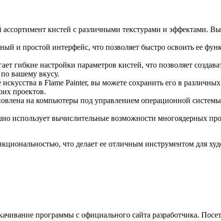
й ассортимент кистей с различными текстурами и эффектами. Вы
й и простой интерфейс, что позволяет быстро освоить ее функц
агает гибкие настройки параметров кистей, что позволяет созда
 по вашему вкусу.
искусства в Flame Painter, вы можете сохранить его в различны
оих проектов.
ановлена на компьютеры под управлением операционной системы 
но использует вычислительные возможности многоядерных проц
ункциональностью, что делает ее отличным инструментом для х
скачивание программы с официального сайта разработчика. Посе