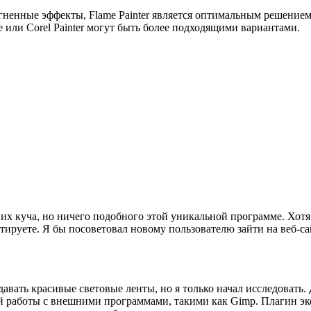
гненные эффекты, Flame Painter является оптимальным решением
e или Corel Painter могут быть более подходящими вариантами.
их куча, но ничего подобного этой уникальной программе. Хотя
ируете. Я бы посоветовал новому пользователю зайти на веб-сай
оздавать красивые световые ленты, но я только начал исследовать
 работы с внешними программами, такими как Gimp. Плагин экон