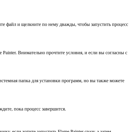
дите файл и щелкните по нему дважды, чтобы запустить процесс
ainter. Внимательно прочтите условия, и если вы согласны с
истемная папка для установки программ, но вы также можете
ждите, пока процесс завершится.
у, если хотите запустить Flame Painter сразу, а затем