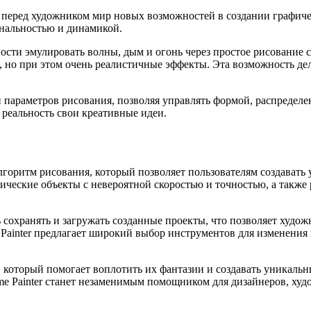
 перед художником мир новых возможностей в создании графичес
нальностью и динамикой.
ности эмулировать волны, дым и огонь через простое рисовани
 но при этом очень реалистичные эффекты. Эта возможность дел
параметров рисования, позволяя управлять формой, распределен
 реальность свои креативные идеи.
лгоритм рисования, который позволяет пользователям создават
ческие объекты с невероятной скоростью и точностью, а также 
охранять и загружать созданные проекты, что позволяет худож
e Painter предлагает широкий выбор инструментов для изменения
, который помогает воплотить их фантазии и создавать уникаль
e Painter станет незаменимым помощником для дизайнеров, худо