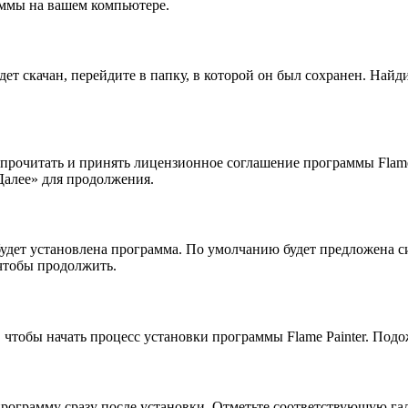
аммы на вашем компьютере.
дет скачан, перейдите в папку, в которой он был сохранен. Най
рочитать и принять лицензионное соглашение программы Flame P
Далее» для продолжения.
будет установлена программа. По умолчанию будет предложена с
 чтобы продолжить.
чтобы начать процесс установки программы Flame Painter. Подо
ограмму сразу после установки. Отметьте соответствующую галочк