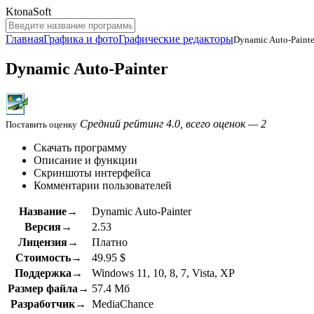
KtonaSoft
Главная
Графика и фото
Графические редакторы
Dynamic Auto-Painte
Dynamic Auto-Painter
Средний рейтинг 4.0, всего оценок — 2
Поставить оценку
Скачать программу
Описание и функции
Скриншоты интерфейса
Комментарии пользователей
Название→
Dynamic Auto-Painter
Версия→
2.53
Лицензия→
Платно
Стоимость→
49.95 $
Поддержка→
Windows 11, 10, 8, 7, Vista, XP
Размер файла→
57.4 Мб
Разработчик→
MediaChance