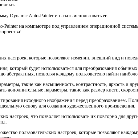
ановки.
му Dynamic Auto-Painter и начать использовать ее.
uto-Painter на компьютере под управлением операционной систе
ворчества!
ских настроек, которые позволяют изменять внешний вид и пове
тиля, который будет использоваться для преобразования обычных
 до абстрактных, позволяя каждому пользователю найти наиболе
раметры, такие как насыщенность, контрастность, яркость и дру
ть дополнительные параметры, такие как размер кисти, скорост
актирования исходного изображения перед преобразованием. Поль
деальную основу для создания художественного произведения.
х настроек, что позволяет использовать их повторно для други
ты.
ножество пользовательских настроек, которые позволяют каждом
сства.