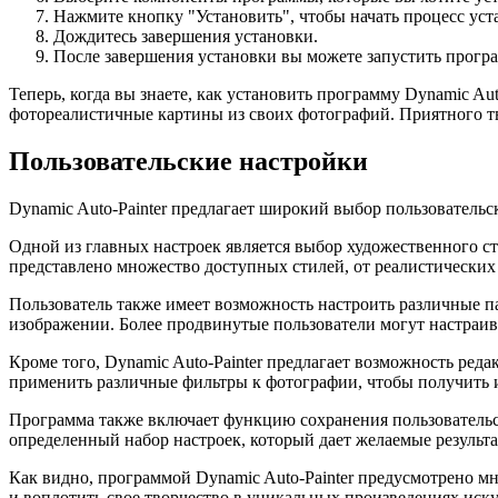
Нажмите кнопку "Установить", чтобы начать процесс уст
Дождитесь завершения установки.
После завершения установки вы можете запустить програм
Теперь, когда вы знаете, как установить программу Dynamic A
фотореалистичные картины из своих фотографий. Приятного т
Пользовательские настройки
Dynamic Auto-Painter предлагает широкий выбор пользователь
Одной из главных настроек является выбор художественного с
представлено множество доступных стилей, от реалистических
Пользователь также имеет возможность настроить различные па
изображении. Более продвинутые пользователи могут настраива
Кроме того, Dynamic Auto-Painter предлагает возможность ред
применить различные фильтры к фотографии, чтобы получить и
Программа также включает функцию сохранения пользовательски
определенный набор настроек, который дает желаемые результа
Как видно, программой Dynamic Auto-Painter предусмотрено м
и воплотить свое творчество в уникальных произведениях иску