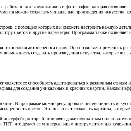
азработанная для художников и фотографов, которая позволяет 
румента можно создавать уникальные произведения искусства,
астроек, с помощью которых вы сможете настроить каждую дета
палитру цветов и другие параметры. Программа также позволяет
ьная технология автопереноса стиля. Она позволяет применить р
 возможность создавать произведения искусства, которые выгля
er является ее способность адаптироваться к различным стилям
афиям для создания уникальных и красивых картин. Каждый эфф
функций. В программе можно регулировать интенсивность искусс
 насыщенность цветов. Это позволяет создавать картины, котор
ый интерфейс, который позволяет даже неопытным пользователям
и TIFF, что делает ее универсальным инструментом для художник