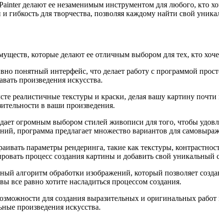
inter делают ее незаменимым инструментом для любого, кто хо
и гибкость для творчества, позволяя каждому найти свой уника
муществ, которые делают ее отличным выбором для тех, кто хоч
тивно понятный интерфейс, что делает работу с программой про
авать произведения искусства.
сте реалистичные текстуры и краски, делая вашу картину почти 
ительности в ваши произведения.
адает огромным выбором стилей живописи для того, чтобы удовл
ий, программа предлагает множество вариантов для самовыраж
раивать параметры рендеринга, такие как текстуры, контрастнос
ировать процесс создания картины и добавить свой уникальный с
ощный алгоритм обработки изображений, который позволяет созд
 вы все равно хотите насладиться процессом создания.
возможности для создания выразительных и оригинальных работ 
ьные произведения искусства.