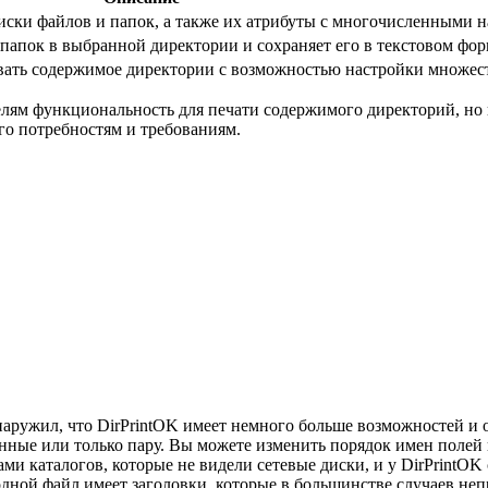
писки файлов и папок, а также их атрибуты с многочисленными 
 папок в выбранной директории и сохраняет его в текстовом фор
ывать содержимое директории с возможностью настройки множест
ям функциональность для печати содержимого директорий, но 
его потребностям и требованиям.
бнаружил, что DirPrintOK имеет немного больше возможностей и
нные или только пару. Вы можете изменить порядок имен полей 
и каталогов, которые не видели сетевые диски, и у DirPrintOK 
 Выходной файл имеет заголовки, которые в большинстве случаев 