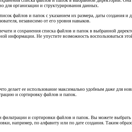
охранения списка файлов и папок в выбранной директории. Она
но для организации и структурирования данных.
список файлов и папок с указанием их размера, даты создания и
ователя, независимо от его уровня навыков.
ечати и сохранения списка файлов и папок в выбранной директо
ной информации. Не упустите возможность воспользоваться это
то делает ее использование максимально удобным даже для нов
трацию и сортировку файлов и папок.
и фильтрации и сортировки файлов и папок. Вы можете выбрать
вки, например, по алфавиту или по дате создания. Таким образ