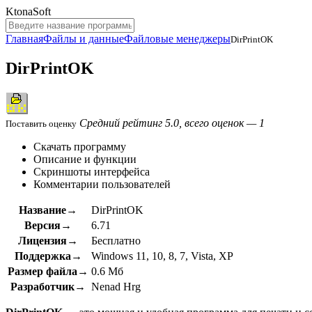
KtonaSoft
Главная
Файлы и данные
Файловые менеджеры
DirPrintOK
DirPrintOK
Средний рейтинг 5.0, всего оценок — 1
Поставить оценку
Скачать программу
Описание и функции
Скриншоты интерфейса
Комментарии пользователей
Название→
DirPrintOK
Версия→
6.71
Лицензия→
Бесплатно
Поддержка→
Windows 11, 10, 8, 7, Vista, XP
Размер файла→
0.6 Мб
Разработчик→
Nenad Hrg