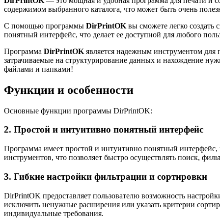
DirPrintOK
— это мощная и удобная программа для печати и с
содержимом выбранного каталога, что может быть очень полез
С помощью программы
DirPrintOK
вы сможете легко создать 
понятный интерфейс, что делает ее доступной для любого польз
Программа
DirPrintOK
является надежным инструментом для п
затрачиваемые на структурирование данных и нахождение нуж
файлами и папками!
Функции и особенности
Основные функции программы DirPrintOK:
2. Простой и интуитивно понятный интерфейс
Программа имеет простой и интуитивно понятный интерфейс, ч
инструментов, что позволяет быстро осуществлять поиск, филь
3. Гибкие настройки фильтрации и сортировки
DirPrintOK предоставляет пользователю возможность настройк
исключить ненужные расширения или указать критерии сортиро
индивидуальные требования.