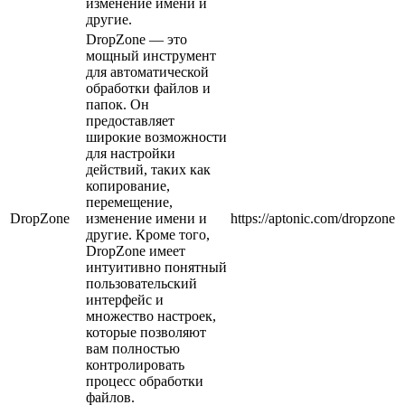
изменение имени и
другие.
DropZone — это
мощный инструмент
для автоматической
обработки файлов и
папок. Он
предоставляет
широкие возможности
для настройки
действий, таких как
копирование,
перемещение,
DropZone
изменение имени и
https://aptonic.com/dropzone
другие. Кроме того,
DropZone имеет
интуитивно понятный
пользовательский
интерфейс и
множество настроек,
которые позволяют
вам полностью
контролировать
процесс обработки
файлов.