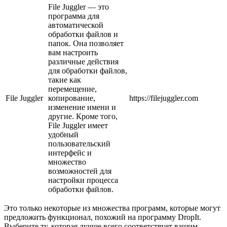
File Juggler — это
программа для
автоматической
обработки файлов и
папок. Она позволяет
вам настроить
различные действия
для обработки файлов,
такие как
перемещение,
File Juggler
копирование,
https://filejuggler.com
изменение имени и
другие. Кроме того,
File Juggler имеет
удобный
пользовательский
интерфейс и
множество
возможностей для
настройки процесса
обработки файлов.
Это только некоторые из множества программ, которые могут
предложить функционал, похожий на программу DropIt.
Выберите ту, которая лучше всего соответствует вашим