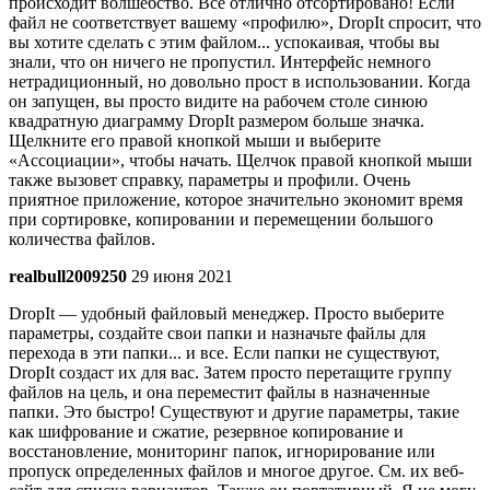
происходит волшебство. Все отлично отсортировано! Если
файл не соответствует вашему «профилю», DropIt спросит, что
вы хотите сделать с этим файлом... успокаивая, чтобы вы
знали, что он ничего не пропустил. Интерфейс немного
нетрадиционный, но довольно прост в использовании. Когда
он запущен, вы просто видите на рабочем столе синюю
квадратную диаграмму DropIt размером больше значка.
Щелкните его правой кнопкой мыши и выберите
«Ассоциации», чтобы начать. Щелчок правой кнопкой мыши
также вызовет справку, параметры и профили. Очень
приятное приложение, которое значительно экономит время
при сортировке, копировании и перемещении большого
количества файлов.
realbull2009250
29 июня 2021
DropIt — удобный файловый менеджер. Просто выберите
параметры, создайте свои папки и назначьте файлы для
перехода в эти папки... и все. Если папки не существуют,
DropIt создаст их для вас. Затем просто перетащите группу
файлов на цель, и она переместит файлы в назначенные
папки. Это быстро! Существуют и другие параметры, такие
как шифрование и сжатие, резервное копирование и
восстановление, мониторинг папок, игнорирование или
пропуск определенных файлов и многое другое. См. их веб-