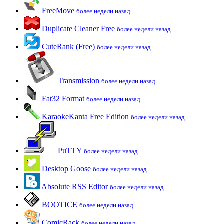
FreeMove
более недели назад
Duplicate Cleaner Free
более недели назад
CuteRank (Free)
более недели назад
Transmission
более недели назад
Fat32 Format
более недели назад
KaraokeKanta Free Edition
более недели назад
PuTTY
более недели назад
Desktop Goose
более недели назад
Absolute RSS Editor
более недели назад
BOOTICE
более недели назад
ComicRack
более недели назад