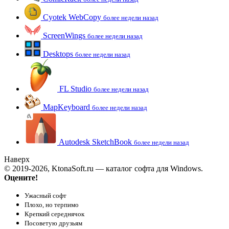
Cyotek WebCopy
более недели назад
ScreenWings
более недели назад
Desktops
более недели назад
FL Studio
более недели назад
MapKeyboard
более недели назад
Autodesk SketchBook
более недели назад
Наверх
© 2019-2026, KtonaSoft.ru — каталог софта для Windows.
Оцените!
Ужасный софт
Плохо, но терпимо
Крепкий середнячок
Посоветую друзьям