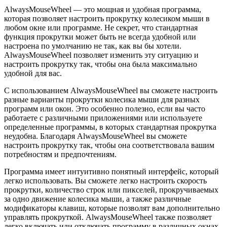
AlwaysMouseWheel — это мощная и удобная программа,
которая позволяет настроить прокрутку колесиком мыши в
любом окне или программе. Не секрет, что стандартная
функция прокрутки может быть не всегда удобной или
настроена по умолчанию не так, как вы бы хотели.
AlwaysMouseWheel позволяет изменить эту ситуацию и
настроить прокрутку так, чтобы она была максимально
удобной для вас.
С использованием AlwaysMouseWheel вы сможете настроить
разные варианты прокрутки колесика мыши для разных
программ или окон. Это особенно полезно, если вы часто
работаете с различными приложениями или используете
определенные программы, в которых стандартная прокрутка
неудобна. Благодаря AlwaysMouseWheel вы сможете
настроить прокрутку так, чтобы она соответствовала вашим
потребностям и предпочтениям.
Программа имеет интуитивно понятный интерфейс, который
легко использовать. Вы сможете легко настроить скорость
прокрутки, количество строк или пикселей, прокручиваемых
за одно движение колесика мыши, а также различные
модификаторы клавиш, которые позволят вам дополнительно
управлять прокруткой. AlwaysMouseWheel также позволяет
легко включать или отключать программу в различных окнах