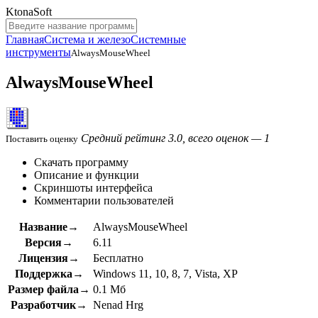
KtonaSoft
Главная
Система и железо
Системные
инструменты
AlwaysMouseWheel
AlwaysMouseWheel
Средний рейтинг 3.0, всего оценок — 1
Поставить оценку
Скачать программу
Описание и функции
Скриншоты интерфейса
Комментарии пользователей
Название→
AlwaysMouseWheel
Версия→
6.11
Лицензия→
Бесплатно
Поддержка→
Windows 11, 10, 8, 7, Vista, XP
Размер файла→
0.1 Мб
Разработчик→
Nenad Hrg