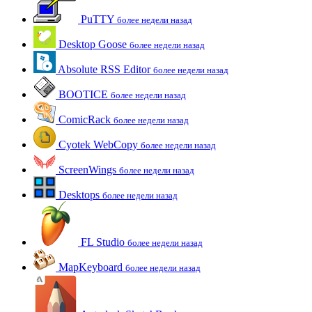
PuTTY
более недели назад
Desktop Goose
более недели назад
Absolute RSS Editor
более недели назад
BOOTICE
более недели назад
ComicRack
более недели назад
Cyotek WebCopy
более недели назад
ScreenWings
более недели назад
Desktops
более недели назад
FL Studio
более недели назад
MapKeyboard
более недели назад