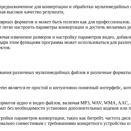
редназначенное для конвертации и обработки мультимедийных 
ая высокое качество результата.
рных форматов и может быть полезен как для профессионалов, 
 легко настроить параметры конвертации и достичь желаемых ре
чая изменение размеров и настройку параметров видео, добавле
даря этим функциям программа может использоваться для различ
ктов.
азования различных мультимедийных файлов в различные форматы
rter является ее простой и интуитивно понятный интерфейс, кот
орматов аудио и видео файлов, включая MP3, WAV, WMA, AAC, 
мат без необходимости установки дополнительных кодеков или 
тройки параметров конвертации, таких как битрейт, частота диск
имально совместимым с требованиями конкретного устройства и