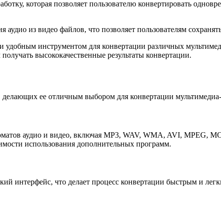
тку, которая позволяет пользователю конвертировать одноврем
ния аудио из видео файлов, что позволяет пользователям сохраня
ным и удобным инструментом для конвертации различных мульти
 получать высококачественные результаты конвертации.
тв, делающих ее отличным выбором для конвертации мультимедиа
орматов аудио и видео, включая MP3, WAV, WMA, AVI, MPEG, MO
димости использования дополнительных программ.
ий интерфейс, что делает процесс конвертации быстрым и легк