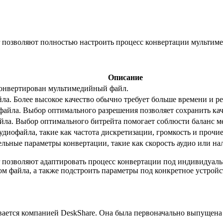
er позволяют полностью настроить процесс конвертации мультим
Описание
конвертирован мультимедийный файл.
ла. Более высокое качество обычно требует больше времени и р
файла. Выбор оптимального разрешения позволяет сохранить кач
йла. Выбор оптимального битрейта помогает соблюсти баланс ме
диофайла, такие как частота дискретизации, громкость и прочие
льные параметры конвертации, такие как скорость аудио или на
r позволяют адаптировать процесс конвертации под индивидуаль
м файла, а также подстроить параметры под конкретное устройс
ивается компанией DeskShare. Она была первоначально выпущена 