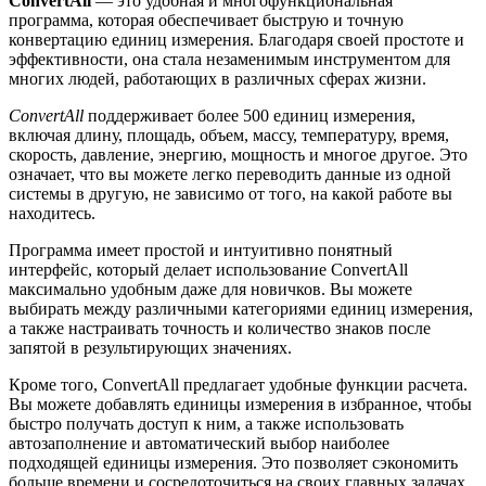
ConvertAll
— это удобная и многофункциональная
программа, которая обеспечивает быструю и точную
конвертацию единиц измерения. Благодаря своей простоте и
эффективности, она стала незаменимым инструментом для
многих людей, работающих в различных сферах жизни.
ConvertAll
поддерживает более 500 единиц измерения,
включая длину, площадь, объем, массу, температуру, время,
скорость, давление, энергию, мощность и многое другое. Это
означает, что вы можете легко переводить данные из одной
системы в другую, не зависимо от того, на какой работе вы
находитесь.
Программа имеет простой и интуитивно понятный
интерфейс, который делает использование ConvertAll
максимально удобным даже для новичков. Вы можете
выбирать между различными категориями единиц измерения,
а также настраивать точность и количество знаков после
запятой в результирующих значениях.
Кроме того, ConvertAll предлагает удобные функции расчета.
Вы можете добавлять единицы измерения в избранное, чтобы
быстро получать доступ к ним, а также использовать
автозаполнение и автоматический выбор наиболее
подходящей единицы измерения. Это позволяет сэкономить
больше времени и сосредоточиться на своих главных задачах.