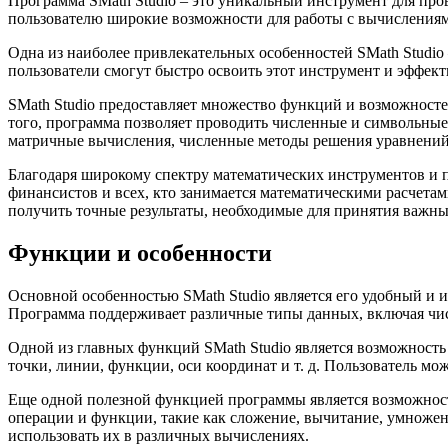
Программа SMath Studio – это уникальный инструмент для пров
пользователю широкие возможности для работы с вычислениями
Одна из наиболее привлекательных особенностей SMath Studio
пользователи смогут быстро освоить этот инструмент и эффект
SMath Studio предоставляет множество функций и возможносте
того, программа позволяет проводить численные и символьные
матричные вычисления, численные методы решения уравнений
Благодаря широкому спектру математических инструментов и п
финансистов и всех, кто занимается математическими расчета
получить точные результаты, необходимые для принятия важны
Функции и особенности
Основной особенностью SMath Studio является его удобный и 
Программа поддерживает различные типы данных, включая числ
Одной из главных функций SMath Studio является возможность
точки, линии, функции, оси координат и т. д. Пользователь м
Еще одной полезной функцией программы является возможност
операции и функции, такие как сложение, вычитание, умножени
использовать их в различных вычислениях.