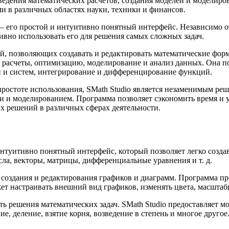
едения математических расчетов, создания моделей и моделиров
 в различных областях науки, техники и финансов.
 – его простой и интуитивно понятный интерфейс. Независимо 
ивно использовать его для решения самых сложных задач.
й, позволяющих создавать и редактировать математические фор
 расчеты, оптимизацию, моделирование и анализ данных. Она п
 и систем, интегрирование и дифференцирование функций.
ростоте использования, SMath Studio является незаменимым реш
ми и моделированием. Программа позволяет сэкономить время и
х решений в различных сферах деятельности.
интуитивно понятный интерфейс, который позволяет легко созда
а, векторы, матрицы, дифференциальные уравнения и т. д.
 создания и редактирования графиков и диаграмм. Программа пр
ожет настраивать внешний вид графиков, изменять цвета, масшта
ь решения математических задач. SMath Studio предоставляет 
е, деление, взятие корня, возведение в степень и многое друго