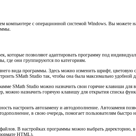
шем компьютере с операционной системой Windows. Вы можете нач
аммы.
роек, которые позволяют адаптировать программу под индивидуа
ы, где они группируются по категориям.
шнего вида программы. Здесь можно изменить шрифт, цветовую 
троить SMath Studio так, чтобы она была максимально удобной д
рамме SMath Studio можно назначить свои горячие клавиши для 
ер, можно назначить горячую клавишу для открытия списка фун
жность настроить автозамену и автодополнение. Автозаменя поз
одополнение, в свою очередь, помогает пользователям быстро 
файлов. В настройках программы можно выбрать директорию, в 
 формате HTML).