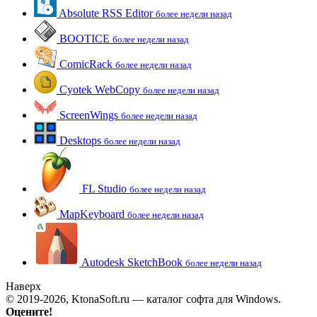
Absolute RSS Editor
более недели назад
BOOTICE
более недели назад
ComicRack
более недели назад
Cyotek WebCopy
более недели назад
ScreenWings
более недели назад
Desktops
более недели назад
FL Studio
более недели назад
MapKeyboard
более недели назад
Autodesk SketchBook
более недели назад
Наверх
© 2019-2026, KtonaSoft.ru — каталог софта для Windows.
Оцените!