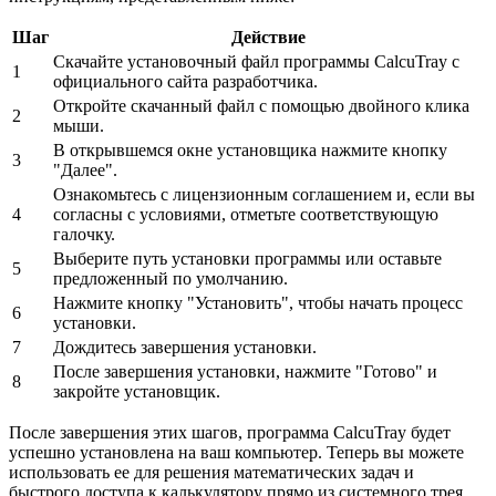
Шаг
Действие
Скачайте установочный файл программы CalcuTray с
1
официального сайта разработчика.
Откройте скачанный файл с помощью двойного клика
2
мыши.
В открывшемся окне установщика нажмите кнопку
3
"Далее".
Ознакомьтесь с лицензионным соглашением и, если вы
4
согласны с условиями, отметьте соответствующую
галочку.
Выберите путь установки программы или оставьте
5
предложенный по умолчанию.
Нажмите кнопку "Установить", чтобы начать процесс
6
установки.
7
Дождитесь завершения установки.
После завершения установки, нажмите "Готово" и
8
закройте установщик.
После завершения этих шагов, программа CalcuTray будет
успешно установлена на ваш компьютер. Теперь вы можете
использовать ее для решения математических задач и
быстрого доступа к калькулятору прямо из системного трея.