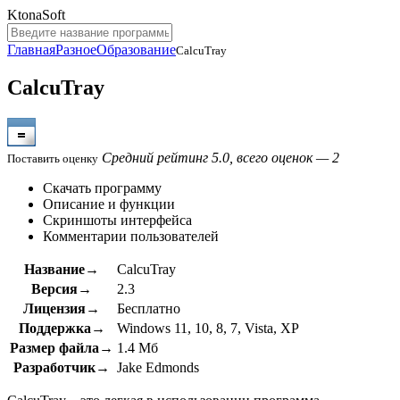
KtonaSoft
Главная
Разное
Образование
CalcuTray
CalcuTray
Средний рейтинг 5.0, всего оценок — 2
Поставить оценку
Скачать программу
Описание и функции
Скриншоты интерфейса
Комментарии пользователей
Название→
CalcuTray
Версия→
2.3
Лицензия→
Бесплатно
Поддержка→
Windows 11, 10, 8, 7, Vista, XP
Размер файла→
1.4 Мб
Разработчик→
Jake Edmonds