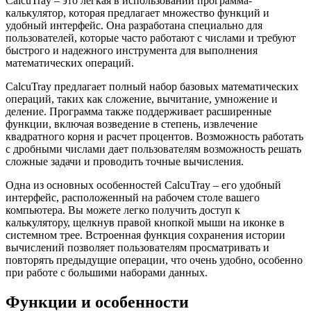
CalcuTray – это легкая в использовании программа-
калькулятор, которая предлагает множество функций и
удобный интерфейс. Она разработана специально для
пользователей, которые часто работают с числами и требуют
быстрого и надежного инструмента для выполнения
математических операций.
CalcuTray предлагает полный набор базовых математических
операций, таких как сложение, вычитание, умножение и
деление. Программа также поддерживает расширенные
функции, включая возведение в степень, извлечение
квадратного корня и расчет процентов. Возможность работать
с дробными числами дает пользователям возможность решать
сложные задачи и проводить точные вычисления.
Одна из основных особенностей CalcuTray – его удобный
интерфейс, расположенный на рабочем столе вашего
компьютера. Вы можете легко получить доступ к
калькулятору, щелкнув правой кнопкой мыши на иконке в
системном трее. Встроенная функция сохранения истории
вычислений позволяет пользователям просматривать и
повторять предыдущие операции, что очень удобно, особенно
при работе с большими наборами данных.
Функции и особенности