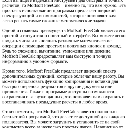
Если вы ищете надежный инструмент для быстрых и точных
расчетов, то Moffsoft FreeCalc – именно то, что вам нужно. Эта
простая в использовании программа предлагает широкий
спектр функций и возможностей, которые позволяют вам
легко решать самые сложные математические задачи.
Одной из главных преимуществ Moffsoft FreeCalc является его
простой и интуитивно понятный интерфейс. Вы можете легко
вводить числа и выполнить различные математические
операции с помощью простых и понятных кнопок и команд.
Будь то сложение, вычитание, умножение или деление,
Moffsoft FreeCalc предоставляет вам быструю и точную
информацию в удобном формате.
Кроме того, Moffsoft FreeCalc предлагает широкий спектр
дополнительных функций, которые облегчат вашу работу. Вы
можете использовать функцию копирования и вставки для
быстрого переноса результатов в другие документы или
приложения. Также в программе доступны возможности
сохранения и загрузки данных, что позволяет вам сохранять и
восстанавливать предыдущие расчеты в любое время.
Стоит отметить, что Moffsoft FreeCalc является полностью
бесплатной программой, что делает ее доступной для каждого
пользователя. Вы можете загрузить и установить ее на свой
компьютер всего за несколько простых шагов. Независимо от