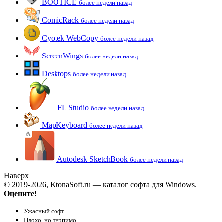
BOOTICE
более недели назад
ComicRack
более недели назад
Cyotek WebCopy
более недели назад
ScreenWings
более недели назад
Desktops
более недели назад
FL Studio
более недели назад
MapKeyboard
более недели назад
Autodesk SketchBook
более недели назад
Наверх
© 2019-2026, KtonaSoft.ru — каталог софта для Windows.
Оцените!
Ужасный софт
Плохо, но терпимо