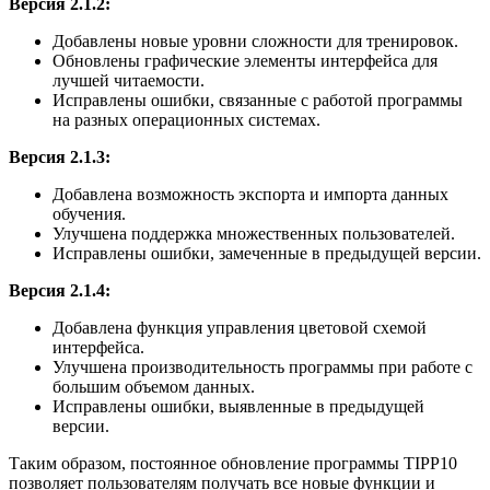
Версия 2.1.2:
Добавлены новые уровни сложности для тренировок.
Обновлены графические элементы интерфейса для
лучшей читаемости.
Исправлены ошибки, связанные с работой программы
на разных операционных системах.
Версия 2.1.3:
Добавлена возможность экспорта и импорта данных
обучения.
Улучшена поддержка множественных пользователей.
Исправлены ошибки, замеченные в предыдущей версии.
Версия 2.1.4:
Добавлена функция управления цветовой схемой
интерфейса.
Улучшена производительность программы при работе с
большим объемом данных.
Исправлены ошибки, выявленные в предыдущей
версии.
Таким образом, постоянное обновление программы TIPP10
позволяет пользователям получать все новые функции и