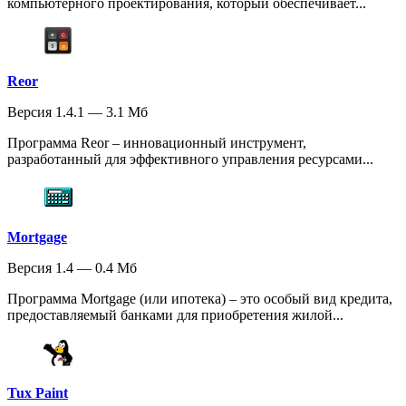
компьютерного проектирования, который обеспечивает...
Reor
Версия 1.4.1 — 3.1 Мб
Программа Reor – инновационный инструмент,
разработанный для эффективного управления ресурсами...
Mortgage
Версия 1.4 — 0.4 Мб
Программа Mortgage (или ипотека) – это особый вид кредита,
предоставляемый банками для приобретения жилой...
Tux Paint