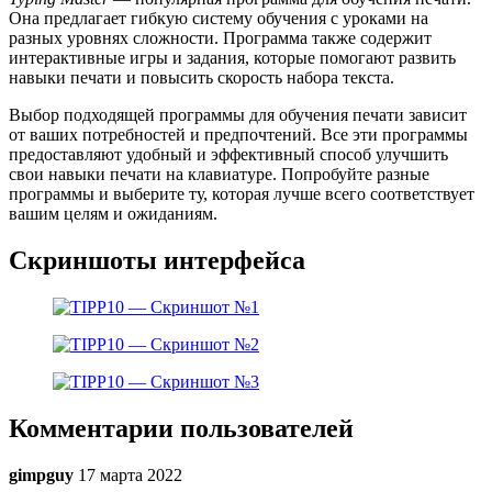
Она предлагает гибкую систему обучения с уроками на
разных уровнях сложности. Программа также содержит
интерактивные игры и задания, которые помогают развить
навыки печати и повысить скорость набора текста.
Выбор подходящей программы для обучения печати зависит
от ваших потребностей и предпочтений. Все эти программы
предоставляют удобный и эффективный способ улучшить
свои навыки печати на клавиатуре. Попробуйте разные
программы и выберите ту, которая лучше всего соответствует
вашим целям и ожиданиям.
Скриншоты интерфейса
Комментарии пользователей
gimpguy
17 марта 2022