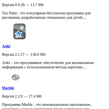
Версия 0.9.28 — 13.7 Мб
Tux Paint - это популярная бесплатная программа для
рисования, разработанная специально для детей....
Anki
Версия 2.1.57 — 138.6 Мб
Anki – это программное обеспечение для запоминания
информации с использованием метода карточек....
Marble
Версия 2.2.0 — 27.4 Мб
Программа Marble - это инновационное приложение,
созданное с целью улучшения опыта навигации для...