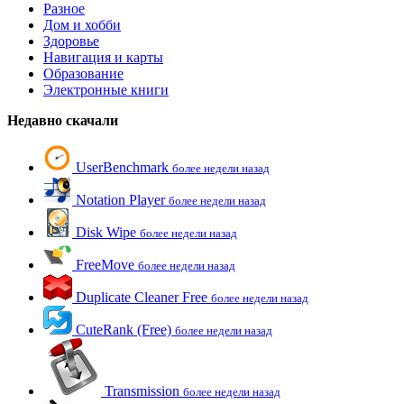
Разное
Дом и хобби
Здоровье
Навигация и карты
Образование
Электронные книги
Недавно скачали
UserBenchmark
более недели назад
Notation Player
более недели назад
Disk Wipe
более недели назад
FreeMove
более недели назад
Duplicate Cleaner Free
более недели назад
CuteRank (Free)
более недели назад
Transmission
более недели назад