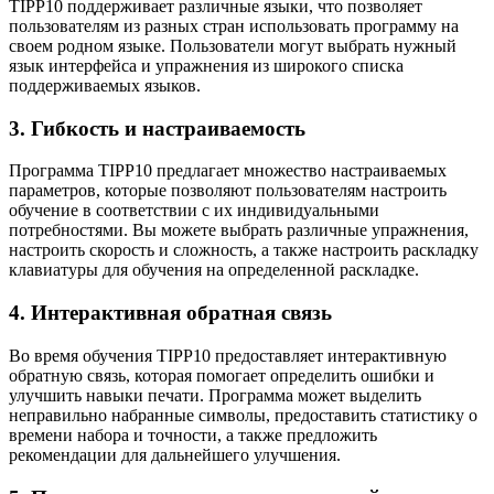
TIPP10 поддерживает различные языки, что позволяет
пользователям из разных стран использовать программу на
своем родном языке. Пользователи могут выбрать нужный
язык интерфейса и упражнения из широкого списка
поддерживаемых языков.
3. Гибкость и настраиваемость
Программа TIPP10 предлагает множество настраиваемых
параметров, которые позволяют пользователям настроить
обучение в соответствии с их индивидуальными
потребностями. Вы можете выбрать различные упражнения,
настроить скорость и сложность, а также настроить раскладку
клавиатуры для обучения на определенной раскладке.
4. Интерактивная обратная связь
Во время обучения TIPP10 предоставляет интерактивную
обратную связь, которая помогает определить ошибки и
улучшить навыки печати. Программа может выделить
неправильно набранные символы, предоставить статистику о
времени набора и точности, а также предложить
рекомендации для дальнейшего улучшения.