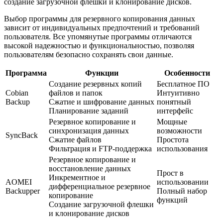
создание загрузочной флешки и клонирование дисков.
Выбор программы для резервного копирования данных
зависит от индивидуальных предпочтений и требований
пользователя. Все упомянутые программы отличаются
высокой надежностью и функциональностью, позволяя
пользователям безопасно сохранять свои данные.
Программа
Функции
Особенности
Создание резервных копий
Бесплатное ПО
Cobian
файлов и папок
Интуитивно
Backup
Сжатие и шифрование данных
понятный
Планирование заданий
интерфейс
Резервное копирование и
Мощные
синхронизация данных
возможности
SyncBack
Сжатие файлов
Простота
Фильтрация и FTP-поддержка
использования
Резервное копирование и
восстановление данных
Прост в
Инкрементное и
AOMEI
использовании
дифференциальное резервное
Backupper
Полный набор
копирование
функций
Создание загрузочной флешки
и клонирование дисков