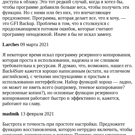
доступа к облаку. Это тот редкий случай, когда я хотел бы,
чтобы программе добавили больше веса, чтобы получить эти
функции. Но с ними или без них, это впечатляющее
предложение. Программа, которая делает все, что я хочу, —
это GFI Backup. Проблема в том, что я столкнулся с
продолжающимся потоком ошибок, которые считают
программу ненадежной. Иначе я бы не искал замену.
Larches
09 марта 2021
Я некоторое время искал программу резервного копирования,
которая проста в использовании, надежна и не слишком
требовательна к ресурсам. Я думаю, что, возможно, нашел его.
Back4Sure кажется хорошо написанным (кстати, на отличном
английском), с четкими инструкциями и простым в
использовании интерфейсом. Набор функций хорош — ладно,
он может не иметь всего (например, теневое копирование?
версионные копии?), но основные функции резервного
копирования работают быстро и эффективно и, кажется,
работают на славу.
madmik
13 февраля 2021
Быстрота и точность при простоте настройки. Предложите
функцию восстановления, которую нетрудно включить, чтобы
сохранить копирование и вставку. Помимо этого упущения,