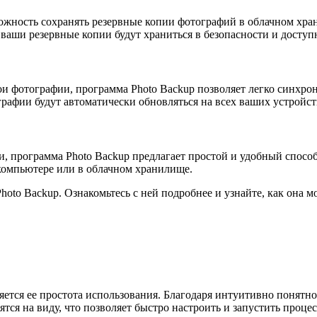
можность сохранять резервные копии фотографий в облачном хр
е ваши резервные копии будут храниться в безопасности и доступ
свои фотографии, программа Photo Backup позволяет легко синх
рафии будут автоматически обновляться на всех ваших устройст
и, программа Photo Backup предлагает простой и удобный спосо
компьютере или в облачном хранилище.
oto Backup. Ознакомьтесь с ней подробнее и узнайте, как она 
тся ее простота использования. Благодаря интуитивно понятно
тся на виду, что позволяет быстро настроить и запустить проце