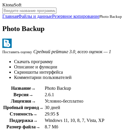
KtonaSoft
Главная
Файлы и данные
Резервное копирование
Photo Backup
Photo Backup
Средний рейтинг 3.0, всего оценок — 1
Поставить оценку
Скачать программу
Описание и функции
Скриншоты интерфейса
Комментарии пользователей
Название→
Photo Backup
Версия→
2.6.1
Лицензия→
Условно-бесплатно
Пробный период→
30 дней
Стоимость→
29.95 $
Поддержка→
Windows 11, 10, 8, 7, Vista, XP
Размер файла→
8.7 Мб