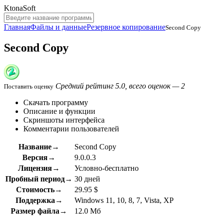
KtonaSoft
Главная
Файлы и данные
Резервное копирование
Second Copy
Second Copy
Средний рейтинг 5.0, всего оценок — 2
Поставить оценку
Скачать программу
Описание и функции
Скриншоты интерфейса
Комментарии пользователей
Название→
Second Copy
Версия→
9.0.0.3
Лицензия→
Условно-бесплатно
Пробный период→
30 дней
Стоимость→
29.95 $
Поддержка→
Windows 11, 10, 8, 7, Vista, XP
Размер файла→
12.0 Мб