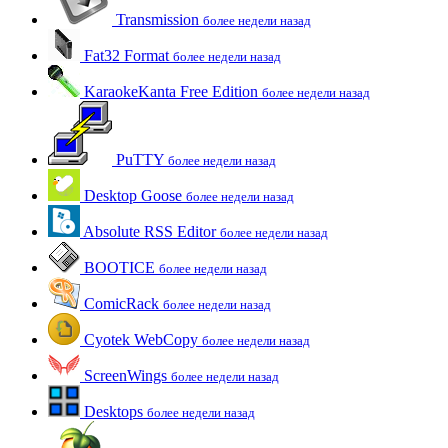
Transmission
более недели назад
Fat32 Format
более недели назад
KaraokeKanta Free Edition
более недели назад
PuTTY
более недели назад
Desktop Goose
более недели назад
Absolute RSS Editor
более недели назад
BOOTICE
более недели назад
ComicRack
более недели назад
Cyotek WebCopy
более недели назад
ScreenWings
более недели назад
Desktops
более недели назад