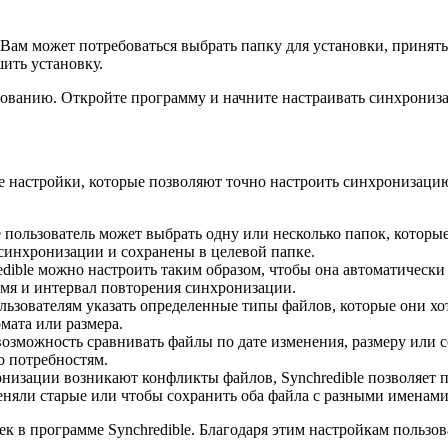
. Вам может потребоваться выбрать папку для установки, принят
ить установку.
льзованию. Откройте программу и начните настраивать синхрони
ие настройки, которые позволяют точно настроить синхронизаци
 пользователь может выбрать одну или несколько папок, которые
синхронизации и сохранены в целевой папке.
dible можно настроить таким образом, чтобы она автоматически
емя и интервал повторения синхронизации.
ользователям указать определенные типы файлов, которые они х
мата или размера.
возможность сравнивать файлы по дате изменения, размеру или 
о потребностям.
низации возникают конфликты файлов, Synchredible позволяет 
еняли старые или чтобы сохранить оба файла с разными именами
к в программе Synchredible. Благодаря этим настройкам пользо