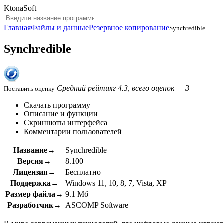
KtonaSoft
Главная
Файлы и данные
Резервное копирование
Synchredible
Synchredible
Средний рейтинг 4.3, всего оценок — 3
Поставить оценку
Скачать программу
Описание и функции
Скриншоты интерфейса
Комментарии пользователей
Название→
Synchredible
Версия→
8.100
Лицензия→
Бесплатно
Поддержка→
Windows 11, 10, 8, 7, Vista, XP
Размер файла→
9.1 Мб
Разработчик→
ASCOMP Software