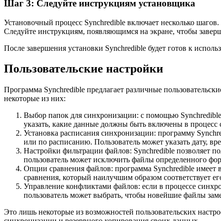
Шаг 3: Следуйте инструкциям установщика
Установочный процесс Synchredible включает несколько шагов
Следуйте инструкциям, появляющимся на экране, чтобы заверш
После завершения установки Synchredible будет готов к испо
Пользовательские настройки
Программа Synchredible предлагает различные пользовательск
некоторые из них:
Выбор папок для синхронизации: с помощью Synchredible
указать, какие данные должны быть включены в процесс 
Установка расписания синхронизации: программу Synchre
или по расписанию. Пользователь может указать дату, вр
Настройки фильтрации файлов: Synchredible позволяет п
пользователь может исключить файлы определенного фор
Опции сравнения файлов: программа Synchredible имеет 
сравнения, который наилучшим образом соответствует ег
Управление конфликтами файлов: если в процессе синхро
пользователь может выбрать, чтобы новейшие файлы зам
Это лишь некоторые из возможностей пользовательских настрое
синхронизации и резервного копирования своих данных.