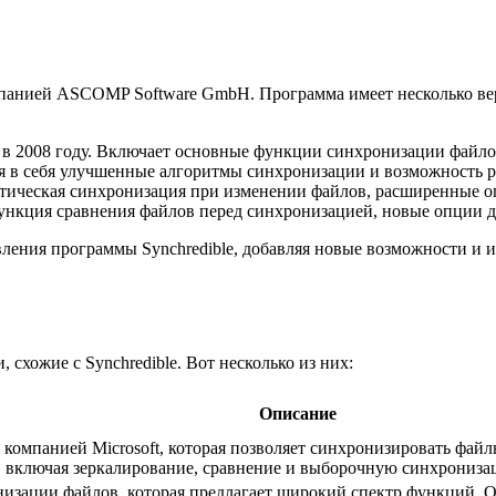
мпанией ASCOMP Software GmbH. Программа имеет несколько вер
в 2008 году. Включает основные функции синхронизации файло
в себя улучшенные алгоритмы синхронизации и возможность р
тическая синхронизация при изменении файлов, расширенные о
нкция сравнения файлов перед синхронизацией, новые опции д
ния программы Synchredible, добавляя новые возможности и и
схожие с Synchredible. Вот несколько из них:
Описание
я компанией Microsoft, которая позволяет синхронизировать фа
 включая зеркалирование, сравнение и выборочную синхрониза
низации файлов, которая предлагает широкий спектр функций.