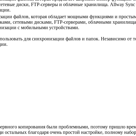
сетевые диски, FTP-серверы и облачные хранилища. Allway Syn
ации.
зации файлов, которая обладает мощными функциями и простым
ами, сетевыми дисками, FTP-серверами, облачными хранилищам
низации с мобильными устройствами.
ользовать для синхронизации файлов и папок. Независимо от то
ции.
зервного копирования были проблемными, поэтому пришло время
еди остальных благодаря очень простой настройке, полному наб