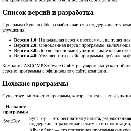
Список версий и разработка
Программа Synchredible разрабатывается и поддерживается ко
улучшения.
Версия 1.0:
Изначальная версия программы, выпущенная 
Версия 2.0:
Обновленная версия программы, включающая 
Версия 3.0:
Добавлены новые функции, такие как автома
Версия 4.0:
Улучшен интерфейс программы, добавлена фу
Компания ASCOMP Software GmbH регулярно выпускает обновле
версию программы с официального сайта компании.
Похожие программы
Существует множество программ, которые предлагают функции, 
Название
программы
SyncToy — это бесплатная утилита, разработанна
SyncToy
поддерживает различные режимы синхронизации,
Allway Sync — это популярная программа синхро