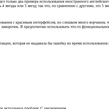
ел только два примера использования иностранного английского я
звезды или 5 звезд; так что, по сравнению с другими, это 5 зве
ования с красивым интерфейсом, но слишком много ворчания, чт
и заморочек. Я предпочитаю использовать что-то функциональное,
зации, которая не выдавала бы ошибку во время использовани
ее актуальных проблем. С увеличением...