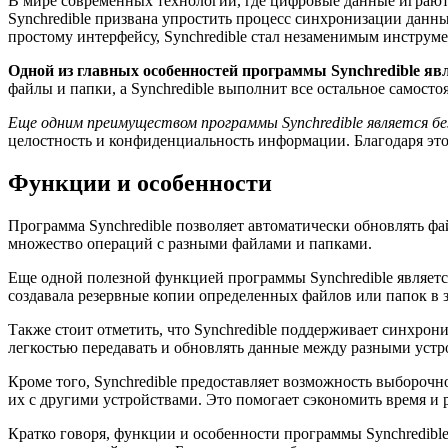
В мире современных технологий, где цифровые данные играют 
Synchredible призвана упростить процесс синхронизации дан
простому интерфейсу, Synchredible стал незаменимым инструме
Одной из главных особенностей программы Synchredible яв
файлы и папки, а Synchredible выполнит все остальное самосто
Еще одним преимуществом программы Synchredible является б
целостность и конфиденциальность информации. Благодаря этом
Функции и особенности
Программа Synchredible позволяет автоматически обновлять фа
множество операций с разными файлами и папками.
Еще одной полезной функцией программы Synchredible являетс
создавала резервные копии определенных файлов или папок в з
Также стоит отметить, что Synchredible поддерживает синхрон
легкостью передавать и обновлять данные между разными устр
Кроме того, Synchredible предоставляет возможность выбороч
их с другими устройствами. Это помогает сэкономить время и 
Кратко говоря, функции и особенности программы Synchredibl