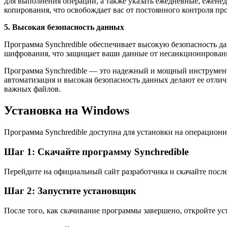
для выполнения операции, а также указать ежедневные, ежене
копирования, что освобождает вас от постоянного контроля про
5. Высокая безопасность данных
Программа Synchredible обеспечивает высокую безопасность д
шифрования, что защищает ваши данные от несанкционированн
Программа Synchredible — это надежный и мощный инструмент 
автоматизация и высокая безопасность данных делают ее отли
важных файлов.
Установка на Windows
Программа Synchredible доступна для установки на операцио
Шаг 1: Скачайте программу Synchredible
Перейдите на официальный сайт разработчика и скачайте посл
Шаг 2: Запустите установщик
После того, как скачивание программы завершено, откройте ус