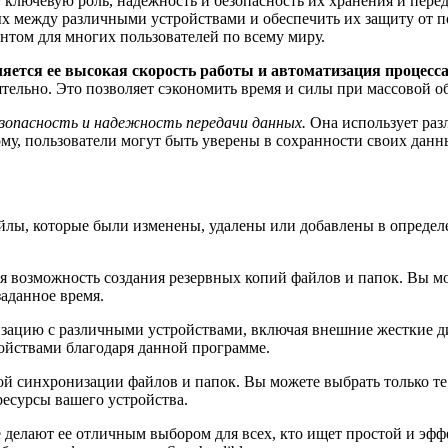
ключевую роль, надежность и безопасность их хранения и перед
ных между различными устройствами и обеспечить их защиту от
нтом для многих пользователей по всему миру.
ляется ее высокая скорость работы и автоматизация процесс
ятельно. Это позволяет сэкономить время и силы при массовой о
езопасность и надежность передачи данных.
Она использует раз
у, пользователи могут быть уверены в сохранности своих данны
йлы, которые были изменены, удалены или добавлены в определен
я возможность создания резервных копий файлов и папок. Вы мо
аданное время.
изацию с различными устройствами, включая внешние жесткие ди
ойствами благодаря данной программе.
ной синхронизации файлов и папок. Вы можете выбрать только т
ресурсы вашего устройства.
e делают ее отличным выбором для всех, кто ищет простой и э