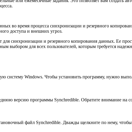
дельные или ежемесячные задания. Это позволяет вам создать а
цесса.
анных во время процесса синхронизации и резервного копирован
ого доступа и внешних угроз.
для синхронизации и резервного копирования данных. Ее прост
чным выбором для всех пользователей, которым требуется надеж
нную систему Windows. Чтобы установить программу, нужно вып
еднюю версию программы Synchredible. Обратите внимание на с
тановочный файл Synchredible. Дважды щелкните по нему, чтобы