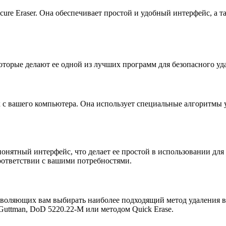
ure Eraser. Она обеспечивает простой и удобный интерфейс, а 
оторые делают ее одной из лучших программ для безопасного уд
х с вашего компьютера. Она использует специальные алгоритмы 
понятный интерфейс, что делает ее простой в использовании дл
соответствии с вашими потребностями.
озволяющих вам выбирать наиболее подходящий метод удаления 
uttman, DoD 5220.22-M или методом Quick Erase.