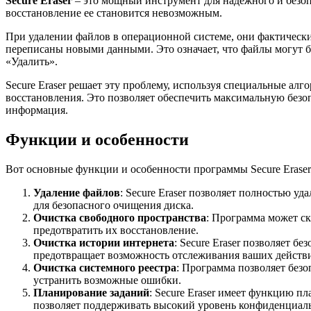
Secure Eraser
– это мощный инструмент для надежного и безоп
восстановление ее становится невозможным.
При удалении файлов в операционной системе, они фактически 
переписаны новыми данными. Это означает, что файлы могут 
«Удалить».
Secure Eraser решает эту проблему, используя специальные ал
восстановления. Это позволяет обеспечить максимальную безо
информация.
Функции и особенности
Вот основные функции и особенности программы Secure Eraser
Удаление файлов
: Secure Eraser позволяет полностью у
для безопасного очищения диска.
Очистка свободного пространства
: Программа может с
предотвратить их восстановление.
Очистка истории интернета
: Secure Eraser позволяет б
предотвращает возможность отслеживания ваших действи
Очистка системного реестра
: Программа позволяет без
устранить возможные ошибки.
Планирование заданий
: Secure Eraser имеет функцию п
позволяет поддерживать высокий уровень конфиденциаль