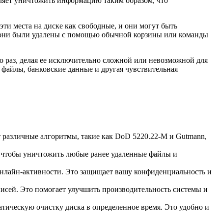
оляет уничтожить информацию таким образом, что
ти места на диске как свободные, и они могут быть
 они были удалены с помощью обычной корзины или команды
о раз, делая ее исключительно сложной или невозможной для
 файлы, банковские данные и другая чувствительная
ет различные алгоритмы, такие как DoD 5220.22-M и Gutmann,
, чтобы уничтожить любые ранее удаленные файлы и
ды онлайн-активности. Это защищает вашу конфиденциальность и
писей. Это помогает улучшить производительность системы и
матическую очистку диска в определенное время. Это удобно и