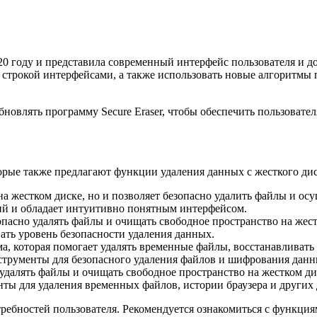
020 году и представила современный интерфейс пользователя и 
 строкой интерфейсами, а также использовать новые алгоритмы
бновлять программу Secure Eraser, чтобы обеспечить пользовате
орые также предлагают функции удаления данных с жесткого дис
а жестком диске, но и позволяет безопасно удалить файлы и ос
ий и обладает интуитивно понятным интерфейсом.
опасно удалять файлы и очищать свободное пространство на жест
ать уровень безопасности удаления данных.
 которая помогает удалять временные файлы, восстанавливать 
струменты для безопасного удаления файлов и шифрования данн
 удалять файлы и очищать свободное пространство на жестком 
нты для удаления временных файлов, истории браузера и других
ебностей пользователя. Рекомендуется ознакомиться с функци