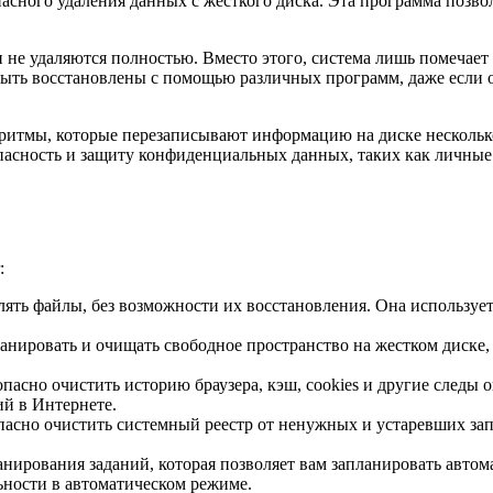
асного удаления данных с жесткого диска. Эта программа позв
не удаляются полностью. Вместо этого, система лишь помечает э
быть восстановлены с помощью различных программ, даже если
горитмы, которые перезаписывают информацию на диске нескольк
пасность и защиту конфиденциальных данных, таких как личные
:
далять файлы, без возможности их восстановления. Она использу
канировать и очищать свободное пространство на жестком диске
езопасно очистить историю браузера, кэш, cookies и другие сле
й в Интернете.
опасно очистить системный реестр от ненужных и устаревших за
ланирования заданий, которая позволяет вам запланировать авто
ности в автоматическом режиме.