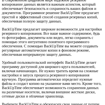
В современном цифровом мире надежное резервное
копирование данных является важным аспектом, который
обеспечивает безопасность и сохранность ваших файлов и
документов. Программное решение BackUpTime предлагает
простой и эффективный способ создания резервных копий,
обеспечивая полную защиту данных.
BackUpTime предлагает широкие возможности для настройки
резервного копирования. Все ваше важное содержимое, будь
то фотографии, документы или видео, легко сохранить с
помощью этого интуитивно понятного программного
обеспечения. С помощью BackUpTime вы можете создавать
регулярные автоматические копии в фоновом режиме,
обеспечивая непрерывную защиту данных.
Удобный пользовательский интерфейс BackUpTime делает
программу доступной для широкого круга пользователей,
включая начинающих. Не нужно тратить время на сложные
настройки и запуск процесса резервного копирования
вручную. Программа автоматически определит нужные
файлы и создаст копию на указанное вами место. Кроме того,
BackUpTime обеспечивает возможность сохранения данных
на различные носители, включая внешние жесткие диски,
сетевые диски и облачные хранилища.
Выберите BackUpTime и обезопасьте свои данные от потери,