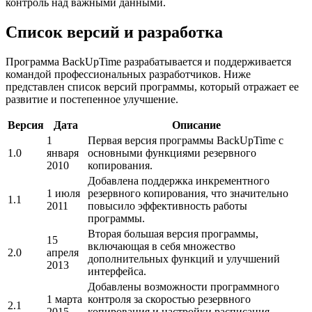
контроль над важными данными.
Список версий и разработка
Программа BackUpTime разрабатывается и поддерживается
командой профессиональных разработчиков. Ниже
представлен список версий программы, который отражает ее
развитие и постепенное улучшение.
Версия
Дата
Описание
1
Первая версия программы BackUpTime с
1.0
января
основными функциями резервного
2010
копирования.
Добавлена поддержка инкрементного
1 июля
резервного копирования, что значительно
1.1
2011
повысило эффективность работы
программы.
Вторая большая версия программы,
15
включающая в себя множество
2.0
апреля
дополнительных функций и улучшений
2013
интерфейса.
Добавлены возможности программного
1 марта
контроля за скоростью резервного
2.1
2015
копирования и настройки расписания