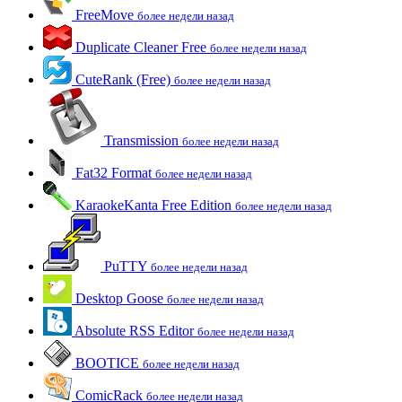
FreeMove
более недели назад
Duplicate Cleaner Free
более недели назад
CuteRank (Free)
более недели назад
Transmission
более недели назад
Fat32 Format
более недели назад
KaraokeKanta Free Edition
более недели назад
PuTTY
более недели назад
Desktop Goose
более недели назад
Absolute RSS Editor
более недели назад
BOOTICE
более недели назад
ComicRack
более недели назад