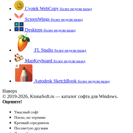
Cyotek WebCopy
более недели назад
ScreenWings
более недели назад
Desktops
более недели назад
FL Studio
более недели назад
MapKeyboard
более недели назад
Autodesk SketchBook
более недели назад
Наверх
© 2019-2026, KtonaSoft.ru — каталог софта для Windows.
Оцените!
Ужасный софт
Плохо, но терпимо
Крепкий середнячок
Посоветую друзьям