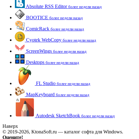
Absolute RSS Editor
более недели назад
BOOTICE
более недели назад
ComicRack
более недели назад
Cyotek WebCopy
более недели назад
ScreenWings
более недели назад
Desktops
более недели назад
FL Studio
более недели назад
MapKeyboard
более недели назад
Autodesk SketchBook
более недели назад
Наверх
© 2019-2026, KtonaSoft.ru — каталог софта для Windows.
Оцените!