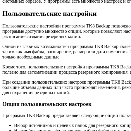
системных образов. У программы есть множество настроек и о
Пользовательские настройки
Пользовательские настройки программы TK8 Backup позволяют
программе доступно множество опций, которые позволяют наст
расписание создания резервных копий.
Одной из главных возможностей программы TK8 Backup являетс
таким как имя файла, расширение, размер или дата изменения.
только необходимые данные.
Кроме того, пользовательские настройки программы TK8 Backu
полезно для автоматизации процесса резервного копирования, 
При создании пользовательских настроек программы TK8 Backu
большие объемы данных или часто происходят изменения, реком
для сохранения резервных копий.
Опции пользовательских настроек
Программа TK8 Backup предоставляет следующие опции пользо
Выбор источников и целевых папок для резервного копи
Настройка системы фильтров для выбора файлов и папок 