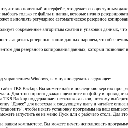
нтуитивно понятный интерфейс, что делает его доступным даже
брать только те файлы и папки, которые нужно резервировать,
жет выполнять регулярное автоматическое резервное копировани
ьзует современные алгоритмы сжатия и упаковки данных, что п
сть защитить резервные копии данных паролем, что обеспечива
нтом для резервного копирования данных, который позволяет 
д управлением Windows, вам нужно сделать следующее:
 сайта TK8 Backup. Вы можете найти последнюю версию програ
ачали. Для этого просто дважды щелкните по файлу в проводнике
а TK8 Backup поддерживает несколько языков, поэтому выберит
пку "Далее" для перехода к следующему шагу и читайте описан
становить", чтобы начать установку программы на ваш компьют
ожете запустить ее из меню Пуск или с рабочего стола. Для эт
на вашем компьютере. Вы можете начать использовать программ