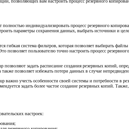
пций, позволяющих вам настроить процесс резервного копирова
 полностью индивидуализировать процесс резервного копирован
роить параметры сохранения данных, выбрать источники и целев
я гибкая система фильтров, которая позволяет выбирать файлы
 Это позволяет пользователю точно настроить процесс резервно
p позволяют задать расписание создания резервных копий, опр
а также позволяет избежать потери данных в случае непредвиде
p важно учесть особенности своей системы и потребности в ре
ендуется задать более частое создание резервных копий. Также,
вательских настроек:
рования;
для резервного копирования;