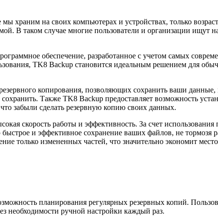
 мы храним на своих компьютерах и устройствах, только возра
ой. В таком случае многие пользователи и организации ищут н
ограммное обеспечение, разработанное с учетом самых совреме
зования, TK8 Backup становится идеальным решением для обычн
зервного копирования, позволяющих сохранить ваши данные, ка
сохранить. Также TK8 Backup предоставляет возможность устан
 что забыли сделать резервную копию своих данных.
окая скорость работы и эффективность. За счет использования
 быстрое и эффективное сохранение ваших файлов, не тормозя р
ние только измененных частей, что значительно экономит место
зможность планирования регулярных резервных копий. Пользова
без необходимости ручной настройки каждый раз.