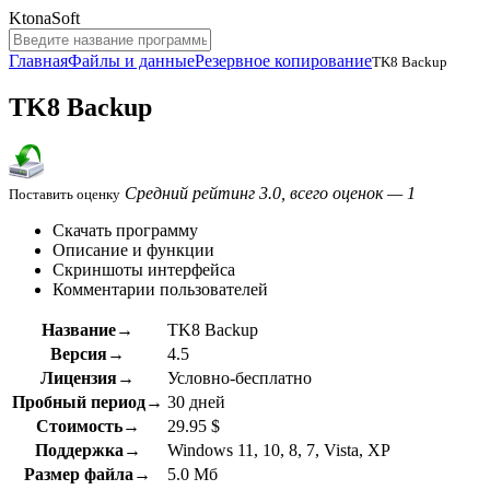
KtonaSoft
Главная
Файлы и данные
Резервное копирование
TK8 Backup
TK8 Backup
Средний рейтинг 3.0, всего оценок — 1
Поставить оценку
Скачать программу
Описание и функции
Скриншоты интерфейса
Комментарии пользователей
Название→
TK8 Backup
Версия→
4.5
Лицензия→
Условно-бесплатно
Пробный период→
30 дней
Стоимость→
29.95 $
Поддержка→
Windows 11, 10, 8, 7, Vista, XP
Размер файла→
5.0 Мб