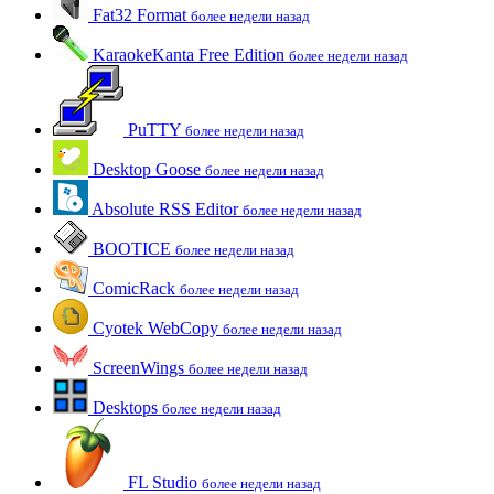
Fat32 Format
более недели назад
KaraokeKanta Free Edition
более недели назад
PuTTY
более недели назад
Desktop Goose
более недели назад
Absolute RSS Editor
более недели назад
BOOTICE
более недели назад
ComicRack
более недели назад
Cyotek WebCopy
более недели назад
ScreenWings
более недели назад
Desktops
более недели назад
FL Studio
более недели назад