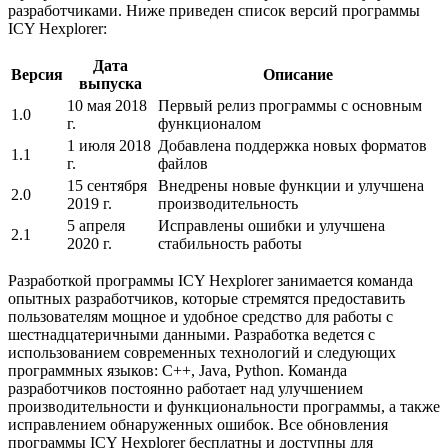
разработчиками. Ниже приведен список версий программы
ICY Hexplorer:
Дата
Версия
Описание
выпуска
10 мая 2018
Первый релиз программы с основным
1.0
г.
функционалом
1 июля 2018
Добавлена поддержка новых форматов
1.1
г.
файлов
15 сентября
Внедрены новые функции и улучшена
2.0
2019 г.
производительность
5 апреля
Исправлены ошибки и улучшена
2.1
2020 г.
стабильность работы
Разработкой программы ICY Hexplorer занимается команда
опытных разработчиков, которые стремятся предоставить
пользователям мощное и удобное средство для работы с
шестнадцатеричными данными. Разработка ведется с
использованием современных технологий и следующих
программных языков: C++, Java, Python. Команда
разработчиков постоянно работает над улучшением
производительности и функциональности программы, а также
исправлением обнаруженных ошибок. Все обновления
программы ICY Hexplorer бесплатны и доступны для