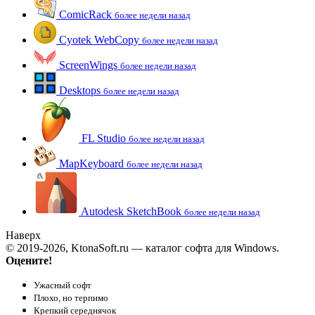
ComicRack
более недели назад
Cyotek WebCopy
более недели назад
ScreenWings
более недели назад
Desktops
более недели назад
FL Studio
более недели назад
MapKeyboard
более недели назад
Autodesk SketchBook
более недели назад
Наверх
© 2019-2026, KtonaSoft.ru — каталог софта для Windows.
Оцените!
Ужасный софт
Плохо, но терпимо
Крепкий середнячок