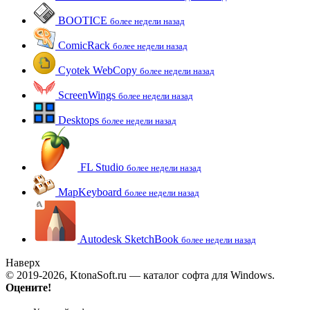
BOOTICE
более недели назад
ComicRack
более недели назад
Cyotek WebCopy
более недели назад
ScreenWings
более недели назад
Desktops
более недели назад
FL Studio
более недели назад
MapKeyboard
более недели назад
Autodesk SketchBook
более недели назад
Наверх
© 2019-2026, KtonaSoft.ru — каталог софта для Windows.
Оцените!