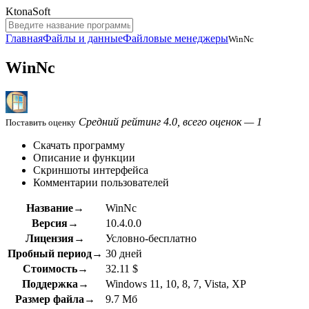
KtonaSoft
Главная
Файлы и данные
Файловые менеджеры
WinNc
WinNc
Средний рейтинг 4.0, всего оценок — 1
Поставить оценку
Скачать программу
Описание и функции
Скриншоты интерфейса
Комментарии пользователей
Название→
WinNc
Версия→
10.4.0.0
Лицензия→
Условно-бесплатно
Пробный период→
30 дней
Стоимость→
32.11 $
Поддержка→
Windows 11, 10, 8, 7, Vista, XP
Размер файла→
9.7 Мб