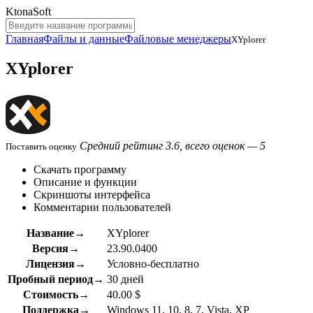
KtonaSoft
Главная
Файлы и данные
Файловые менеджеры
XYplorer
XYplorer
Средний рейтинг 3.6, всего оценок — 5
Поставить оценку
Скачать программу
Описание и функции
Скриншоты интерфейса
Комментарии пользователей
Название→
XYplorer
Версия→
23.90.0400
Лицензия→
Условно-бесплатно
Пробный период→
30 дней
Стоимость→
40.00 $
Поддержка→
Windows 11, 10, 8, 7, Vista, XP