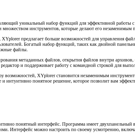
ляющий уникальный набор функций для эффективной работы с 
и множеством инструментов, которые делают его незаменимым 
, XYplorer предлагает больше возможностей для управления фа
ователей. Богатый набор функций, таких как двойной панельный
ужные файлы.
ирования метаданных файлов, открытия файлов внутри архивов, 
редактор и поддерживает работу с командной строкой для выпо
ру возможностей, XYplorer становится незаменимым инструмен
е и интуитивно понятное решение, которое позволит вам эффект
итивно понятный интерфейс. Программа имеет двухпанельный в
ними. Интерфейс можно настроить по своему усмотрению, включ