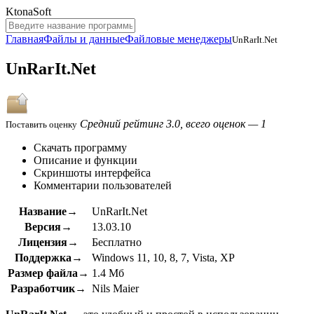
KtonaSoft
Главная
Файлы и данные
Файловые менеджеры
UnRarIt.Net
UnRarIt.Net
Средний рейтинг 3.0, всего оценок — 1
Поставить оценку
Скачать программу
Описание и функции
Скриншоты интерфейса
Комментарии пользователей
Название→
UnRarIt.Net
Версия→
13.03.10
Лицензия→
Бесплатно
Поддержка→
Windows 11, 10, 8, 7, Vista, XP
Размер файла→
1.4 Мб
Разработчик→
Nils Maier