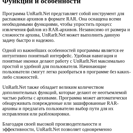
Функции и особенности
Программа UnRarIt.Net представляет собой инструмент для
распаковки архивов в формате RAR. Она оснащена всеми
необходимыми функциями, чтобы упростить процесс
извлечения файлов из RAR-архивов. Независимо от размера и
сложности архива, UnRarIt.Net может выполнить данную
задачу быстро и надежно.
Одной из важнейших особенностей программы является ее
интуитивно понятный интерфейс. Удобная навигация и
понятные иконки делают работу с UnRarIt.Net максимально
простой и удобной для пользователя. Начинающие
пользователи смогут легко разобраться в программе без каких-
либо сложностей.
UnRarIt.Net также обладает великим количеством
дополнительных функций, которые делают ее неотъемлемой
частью работы с архивами. Программа может автоматически
обнаруживать поврежденные или зашифрованные RAR-
архивы и предлагать пользователю выбор пути для их
исправления или разблокировки.
Благодаря своей высокой производительности и
эффективности, UnRarIt.Net позволяет одновременно