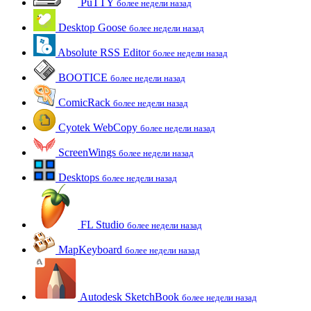
PuTTY
более недели назад
Desktop Goose
более недели назад
Absolute RSS Editor
более недели назад
BOOTICE
более недели назад
ComicRack
более недели назад
Cyotek WebCopy
более недели назад
ScreenWings
более недели назад
Desktops
более недели назад
FL Studio
более недели назад
MapKeyboard
более недели назад
Autodesk SketchBook
более недели назад