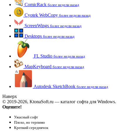
ComicRack
более недели назад
Cyotek WebCopy
более недели назад
ScreenWings
более недели назад
Desktops
более недели назад
FL Studio
более недели назад
MapKeyboard
более недели назад
Autodesk SketchBook
более недели назад
Наверх
© 2019-2026, KtonaSoft.ru — каталог софта для Windows.
Оцените!
Ужасный софт
Плохо, но терпимо
Крепкий середнячок