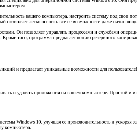
ная специально для операционной системы Windows 10. Она пре
компьютером.
тельность вашего компьютера, настроить систему под свои потр
ый позволяет легко освоить все ее возможности даже начинающи
тями. Он позволяет управлять процессами и службами операци
. Кроме того, программа предлагает копию резервного копирова
ункций и предлагает уникальные возможности для пользователе
ивать и удалять приложения на вашем компьютере. Простой и и
истемы Windows 10, улучшая ее производительность и ускоряя 
ту компьютера.