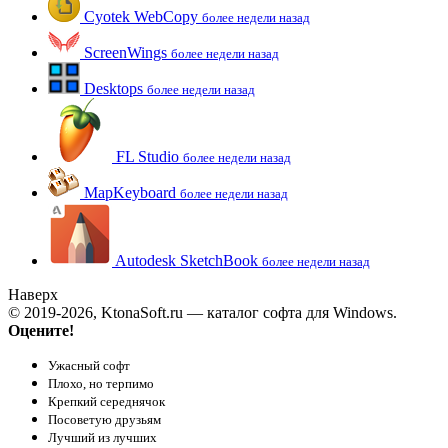
Cyotek WebCopy
более недели назад
ScreenWings
более недели назад
Desktops
более недели назад
FL Studio
более недели назад
MapKeyboard
более недели назад
Autodesk SketchBook
более недели назад
Наверх
© 2019-2026, KtonaSoft.ru — каталог софта для Windows.
Оцените!
Ужасный софт
Плохо, но терпимо
Крепкий середнячок
Посоветую друзьям
Лучший из лучших