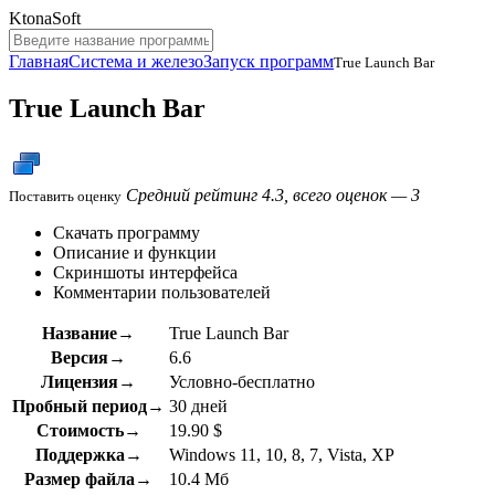
KtonaSoft
Главная
Система и железо
Запуск программ
True Launch Bar
True Launch Bar
Средний рейтинг 4.3, всего оценок — 3
Поставить оценку
Скачать программу
Описание и функции
Скриншоты интерфейса
Комментарии пользователей
Название→
True Launch Bar
Версия→
6.6
Лицензия→
Условно-бесплатно
Пробный период→
30 дней
Стоимость→
19.90 $
Поддержка→
Windows 11, 10, 8, 7, Vista, XP
Размер файла→
10.4 Мб