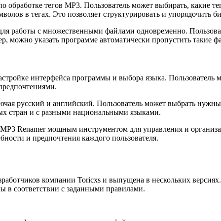
 обработке тегов MP3. Пользователь может выбирать, какие тег
мволов в тегах. Это позволяет структурировать и упорядочить 
для работы с множественными файлами одновременно. Пользоват
р, можно указать программе автоматически пропустить такие ф
астройке интерфейса программы и выбора языка. Пользователь м
 предпочтениями.
чая русский и английский. Пользователь может выбрать нужный
ых стран и с разными национальными языками.
xs MP3 Renamer мощным инструментом для управления и организ
бности и предпочтения каждого пользователя.
зработчиков компании Toricxs и выпущена в нескольких версия
ы в соответствии с заданными правилами.