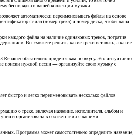
уделять слишком много времени и усилий, то вам точно
ему беспорядка в вашей коллекции музыки.
 позволяет автоматически переименовывать файлы на основе
дентификатор файла (номер трека) и номер диска, чтобы ваша
рки каждого файла на наличие одинаковых треков, потратив
одержанием. Вы сможете решить, какие треки оставить, а какие
P3 Renamer обязательно придется вам по вкусу. Это интуитивно
ные поиски нужной песни — организуйте свою музыку с
яет быстро и легко переименовывать несколько файлов
мацию о треке, включая название, исполнителя, альбом и
тупна и организована в соответствии с вашими
данных. Программа может самостоятельно определить название,