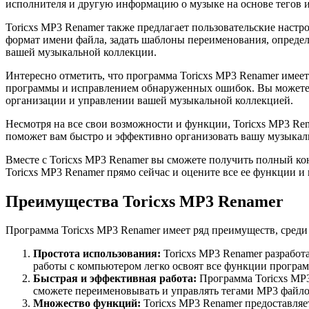
исполнителя и другую информацию о музыке на основе тегов ил
Toricxs MP3 Renamer также предлагает пользовательские наст
формат имени файла, задать шаблоны переименования, определ
вашей музыкальной коллекции.
Интересно отметить, что программа Toricxs MP3 Renamer имеет
программы и исправлением обнаруженных ошибок. Вы можете 
организации и управлении вашей музыкальной коллекцией.
Несмотря на все свои возможности и функции, Toricxs MP3 Ren
поможет вам быстро и эффективно организовать вашу музыкал
Вместе с Toricxs MP3 Renamer вы сможете получить полный кон
Toricxs MP3 Renamer прямо сейчас и оцените все ее функции и
Преимущества Toricxs MP3 Renamer
Программа Toricxs MP3 Renamer имеет ряд преимуществ, среди 
Простота использования:
Toricxs MP3 Renamer разработ
работы с компьютером легко освоят все функции програ
Быстрая и эффективная работа:
Программа Toricxs MP3
сможете переименовывать и управлять тегами MP3 файлов
Множество функций:
Toricxs MP3 Renamer предоставля