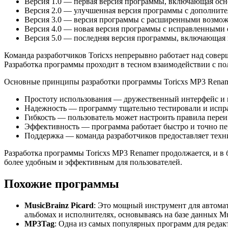
Версия 1.0 — первая версия программы, включающая ос
Версия 2.0 — улучшенная версия программы с дополнит
Версия 3.0 — версия программы с расширенными возмож
Версия 4.0 — новая версия программы с исправленными
Версия 5.0 — последняя версия программы, включающая
Команда разработчиков Toricxs непрерывно работает над сов
Разработка программы проходит в тесном взаимодействии с по
Основные принципы разработки программы Toricxs MP3 Renam
Простоту использования — дружественный интерфейс и
Надежность — программу тщательно тестировали и испр
Гибкость — пользователь может настроить правила переи
Эффективность — программа работает быстро и точно п
Поддержка — команда разработчиков предоставляет техн
Разработка программы Toricxs MP3 Renamer продолжается, и 
более удобным и эффективным для пользователей.
Похожие программы
MusicBrainz Picard
: Это мощный инструмент для автомат
альбомах и исполнителях, основываясь на базе данных Mu
MP3Tag
: Одна из самых популярных программ для редак