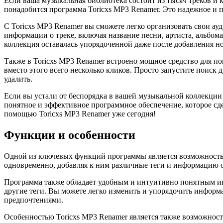
Если ваша музыкальная библиотека состоит из тысяч треков и 
понадобится программа Toricxs MP3 Renamer. Это надежное и 
С Toricxs MP3 Renamer вы сможете легко организовать свои а
информации о треке, включая название песни, артиста, альбом
коллекция оставалась упорядоченной даже после добавления н
Также в Toricxs MP3 Renamer встроено мощное средство для по
вместо этого всего несколько кликов. Просто запустите поиск
удалить.
Если вы устали от беспорядка в вашей музыкальной коллекции 
понятное и эффективное программное обеспечение, которое сд
помощью Toricxs MP3 Renamer уже сегодня!
Функции и особенности
Одной из ключевых функций программы является возможность 
одновременно, добавляя к ним различные теги и информацию о
Программа также обладает удобным и интуитивно понятным инт
другие теги. Вы можете легко изменить и упорядочить информ
предпочтениями.
Особенностью Toricxs MP3 Renamer является также возможност