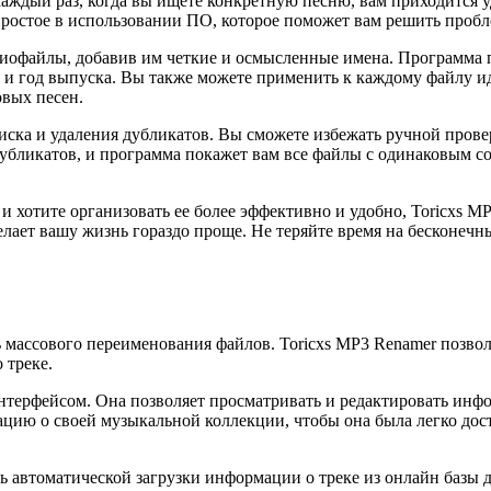
каждый раз, когда вы ищете конкретную песню, вам приходится 
простое в использовании ПО, которое поможет вам решить пробл
удиофайлы, добавив им четкие и осмысленные имена. Программа
а и год выпуска. Вы также можете применить к каждому файлу и
овых песен.
иска и удаления дубликатов. Вы сможете избежать ручной прове
 дубликатов, и программа покажет вам все файлы с одинаковым с
и хотите организовать ее более эффективно и удобно, Toricxs M
елает вашу жизнь гораздо проще. Не теряйте время на бесконеч
массового переименования файлов. Toricxs MP3 Renamer позвол
 треке.
ерфейсом. Она позволяет просматривать и редактировать инфор
ацию о своей музыкальной коллекции, чтобы она была легко дос
ь автоматической загрузки информации о треке из онлайн базы 