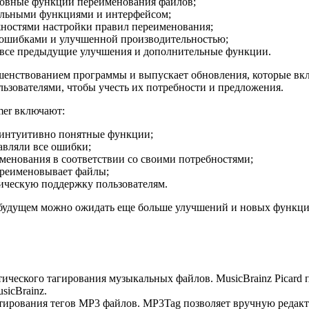
новные функции переименования файлов;
ельными функциями и интерфейсом;
ностями настройки правил переименования;
 ошибками и улучшенной производительностью;
 все предыдущие улучшения и дополнительные функции.
ершенствованием программы и выпускает обновления, которые в
льзователями, чтобы учесть их потребности и предложения.
er включают:
 интуитивно понятные функции;
авляли все ошибки;
менования в соответствии со своими потребностями;
ереименовывает файлы;
ическую поддержку пользователям.
в будущем можно ожидать еще больше улучшений и новых функц
ического тагирования музыкальных файлов. MusicBrainz Picard
sicBrainz.
тирования тегов MP3 файлов. MP3Tag позволяет вручную редакт