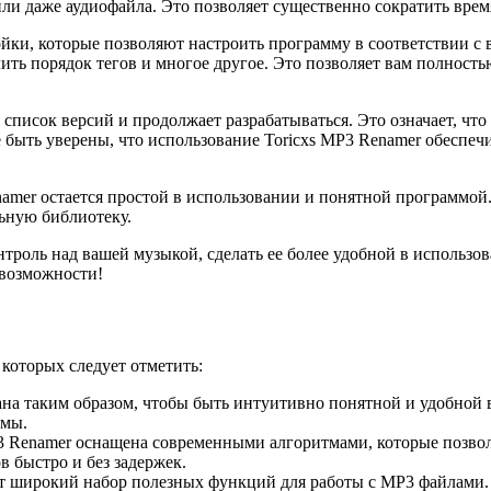
и даже аудиофайла. Это позволяет существенно сократить время
ройки, которые позволяют настроить программу в соответствии 
ить порядок тегов и многое другое. Это позволяет вам полност
 список версий и продолжает разрабатываться. Это означает, ч
быть уверены, что использование Toricxs MP3 Renamer обеспе
amer остается простой в использовании и понятной программой. 
ьную библиотеку.
троль над вашей музыкой, сделать ее более удобной в использо
 возможности!
которых следует отметить:
ана таким образом, чтобы быть интуитивно понятной и удобной
ммы.
 Renamer оснащена современными алгоритмами, которые позвол
 быстро и без задержек.
ет широкий набор полезных функций для работы с MP3 файлами