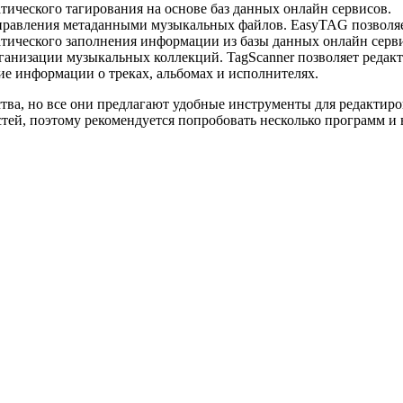
тического тагирования на основе баз данных онлайн сервисов.
правления метаданными музыкальных файлов. EasyTAG позволяе
атического заполнения информации из базы данных онлайн серв
рганизации музыкальных коллекций. TagScanner позволяет редакт
ие информации о треках, альбомах и исполнителях.
тва, но все они предлагают удобные инструменты для редактир
й, поэтому рекомендуется попробовать несколько программ и вы