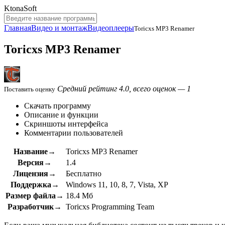
KtonaSoft
Главная
Видео и монтаж
Видеоплееры
Toricxs MP3 Renamer
Toricxs MP3 Renamer
Средний рейтинг 4.0, всего оценок — 1
Поставить оценку
Скачать программу
Описание и функции
Скриншоты интерфейса
Комментарии пользователей
Название→
Toricxs MP3 Renamer
Версия→
1.4
Лицензия→
Бесплатно
Поддержка→
Windows 11, 10, 8, 7, Vista, XP
Размер файла→
18.4 Мб
Разработчик→
Toricxs Programming Team