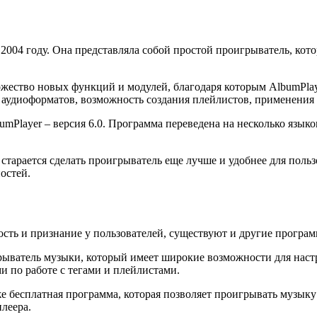
2004 году. Она представляла собой простой проигрыватель, кот
ожество новых функций и модулей, благодаря которым AlbumPla
удиоформатов, возможность создания плейлистов, применения э
Player – версия 6.0. Программа переведена на несколько языко
 старается сделать проигрыватель еще лучше и удобнее для поль
остей.
ность и признание у пользователей, существуют и другие прогр
рыватель музыки, который имеет широкие возможности для наст
 по работе с тегами и плейлистами.
же бесплатная программа, которая позволяет проигрывать музык
леера.