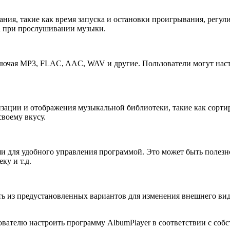
ния, такие как время запуска и остановки проигрывания, регул
а при прослушивании музыки.
лючая MP3, FLAC, AAC, WAV и другие. Пользователи могут наст
ации и отображения музыкальной библиотеки, такие как сортиро
воему вкусу.
ши для удобного управления программой. Это может быть полезн
ку и т.д.
ь из предустановленных вариантов для изменения внешнего вид
ователю настроить программу AlbumPlayer в соответствии с со