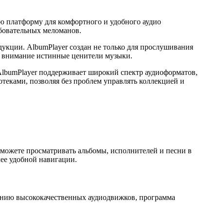
ю платформу для комфортного и удобного аудио
ебовательных меломанов.
дукции. AlbumPlayer создан не только для прослушивания
ют внимание истинные ценители музыки.
 AlbumPlayer поддерживает широкий спектр аудиоформатов,
еками, позволяя без проблем управлять коллекцией и
 можете просматривать альбомы, исполнителей и песни в
ее удобной навигации.
анию высококачественных аудиодвижков, программа