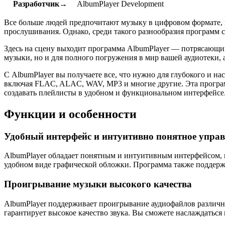
Разработчик→
AlbumPlayer Development
Все больше людей предпочитают музыку в цифровом формате, и
прослушивания. Однако, среди такого разнообразия программ с
Здесь на сцену выходит программа AlbumPlayer — потрясающий 
музыки, но и для полного погружения в мир вашей аудиотеки,
С AlbumPlayer вы получаете все, что нужно для глубокого и н
включая FLAC, ALAC, WAV, MP3 и многие другие. Эта програм
создавать плейлисты в удобном и функциональном интерфейсе
Функции и особенности
Удобный интерфейс и интуитивно понятное упра
AlbumPlayer обладает понятным и интуитивным интерфейсом, к
удобном виде графической обложки. Программа также поддержи
Проигрывание музыки высокого качества
AlbumPlayer поддерживает проигрывание аудиофайлов различ
гарантирует высокое качество звука. Вы сможете наслаждаться