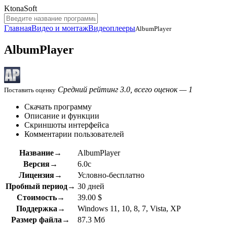
KtonaSoft
Главная
Видео и монтаж
Видеоплееры
AlbumPlayer
AlbumPlayer
Средний рейтинг 3.0, всего оценок — 1
Поставить оценку
Скачать программу
Описание и функции
Скриншоты интерфейса
Комментарии пользователей
Название→
AlbumPlayer
Версия→
6.0c
Лицензия→
Условно-бесплатно
Пробный период→
30 дней
Стоимость→
39.00 $
Поддержка→
Windows 11, 10, 8, 7, Vista, XP
Размер файла→
87.3 Мб