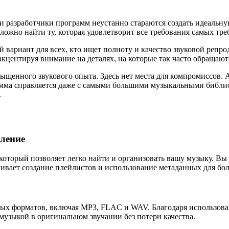
 разработчики программ неустанно стараются создать идеальну
ложно найти ту, которая удовлетворит все требования самых тр
вариант для всех, кто ищет полноту и качество звуковой репро
 акцентируя внимание на деталях, на которые так часто обраща
асыщенного звукового опыта. Здесь нет места для компромиссов.
ма справляется даже с самыми большими музыкальными библиот
.
вление
оторый позволяет легко найти и организовать вашу музыку. Вы
вает создание плейлистов и использование метаданных для бол
ных форматов, включая MP3, FLAC и WAV. Благодаря использов
 музыкой в оригинальном звучании без потери качества.