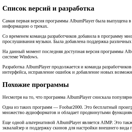
Список версий и разработка
Самая первая версия программы AlbumPlayer была выпущена в 
информацию о треках.
Со временем команда разработчиков добавила в программу мн
прослушивания музыки. Была добавлена поддержка различных а
На данный момент последняя доступная версия программы Album
системе Windows.
Разработка AlbumPlayer продолжается и команда разработчиков
интерфейса, исправление ошибок и добавление новых возможн
Похожие программы
Несмотря на то, что программа AlbumPlayer снискала популяр
Одна из таких программ — Foobar2000. Это бесплатный проиг
множество аудиоформатов и обладает продвинутыми функциями
Еще одной альтернативой AlbumPlayer является AIMP. Это так
эквалайзер и поддержку скинов для настройки внешнего вида п