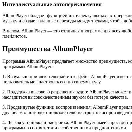
Интеллектуальные автопереключения
AlbumPlayer обладает функцией интеллектуальных автопереклю
музыку и создает плавные переходы между треками, чтобы до
В целом, AlbumPlayer — это отличная программа для всех люб
плейлистов.
Преимущества AlbumPlayer
Программа AlbumPlayer предлагает множество преимуществ, к
программы AlbumPlayer:
1. Визуально привлекательный интерфейс: AlbumPlayer имеет 
пользователь мог настроить его по своему вкусу.
2. Поддержка высокого разрешения аудио: AlbumPlayer может
насладиться высококачественным звуком без потери качества.
3. Продвинутые функции воспроизведения: AlbumPlayer предла
другие. Это позволяет пользователю настроить воспроизведен
4. Легкая установка и настройка: AlbumPlayer имеет простой 
программы в соответствии с собственными предпочтениями.