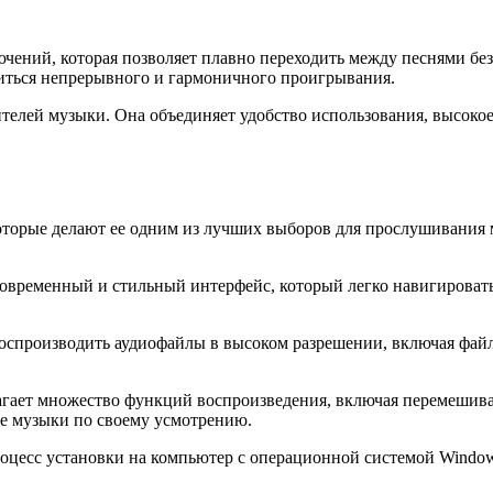
чений, которая позволяет плавно переходить между песнями бе
биться непрерывного и гармоничного проигрывания.
ителей музыки. Она объединяет удобство использования, высоко
оторые делают ее одним из лучших выборов для прослушивания
современный и стильный интерфейс, который легко навигировать
 воспроизводить аудиофайлы в высоком разрешении, включая фа
гает множество функций воспроизведения, включая перемешиван
ие музыки по своему усмотрению.
процесс установки на компьютер с операционной системой Window