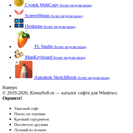
Cyotek WebCopy
более недели назад
ScreenWings
более недели назад
Desktops
более недели назад
FL Studio
более недели назад
MapKeyboard
более недели назад
Autodesk SketchBook
более недели назад
Наверх
© 2019-2026, KtonaSoft.ru — каталог софта для Windows.
Оцените!
Ужасный софт
Плохо, но терпимо
Крепкий середнячок
Посоветую друзьям
Лучший из лучших