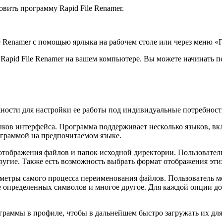
овить программу Rapid File Renamer.
le Renamer с помощью ярлыка на рабочем столе или через меню «
а Rapid File Renamer на вашем компьютере. Вы можете начинать
ности для настройки ее работы под индивидуальные потребност
ыков интерфейса. Программа поддерживает несколько языков, вк
ограммой на предпочитаемом языке.
ы отображения файлов и папок исходной директории. Пользовате
 другие. Также есть возможность выбрать формат отображения эти
аметры самого процесса переименования файлов. Пользователь 
ие определенных символов и многое другое. Для каждой опции 
граммы в профиле, чтобы в дальнейшем быстро загружать их для