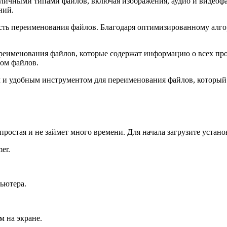
азличными типами файлов, включая изображения, аудио и видеоф
ний.
ь переименования файлов. Благодаря оптимизированному алгори
 переименования файлов, которые содержат информацию о всех п
лом файлов.
 и удобным инструментом для переименования файлов, который 
простая и не займет много времени. Для начала загрузите уста
er.
ьютера.
м на экране.