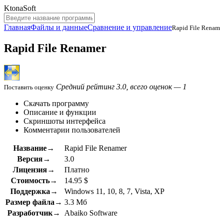
KtonaSoft
Главная
Файлы и данные
Сравнение и управление
Rapid File Renam
Rapid File Renamer
Средний рейтинг 3.0, всего оценок — 1
Поставить оценку
Скачать программу
Описание и функции
Скриншоты интерфейса
Комментарии пользователей
Название→
Rapid File Renamer
Версия→
3.0
Лицензия→
Платно
Стоимость→
14.95 $
Поддержка→
Windows 11, 10, 8, 7, Vista, XP
Размер файла→
3.3 Мб
Разработчик→
Abaiko Software