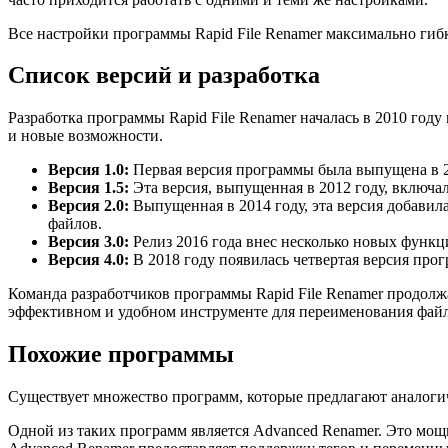
Все настройки программы Rapid File Renamer максимально гиб
Список версий и разработка
Разработка программы Rapid File Renamer началась в 2010 го
и новые возможности.
Версия 1.0:
Первая версия программы была выпущена в 2
Версия 1.5:
Эта версия, выпущенная в 2012 году, включа
Версия 2.0:
Выпущенная в 2014 году, эта версия добавил
файлов.
Версия 3.0:
Релиз 2016 года внес несколько новых функц
Версия 4.0:
В 2018 году появилась четвертая версия про
Команда разработчиков программы Rapid File Renamer продолж
эффективном и удобном инструменте для переименования файло
Похожие программы
Существует множество программ, которые предлагают аналогич
Одной из таких программ является Advanced Renamer. Это мощ