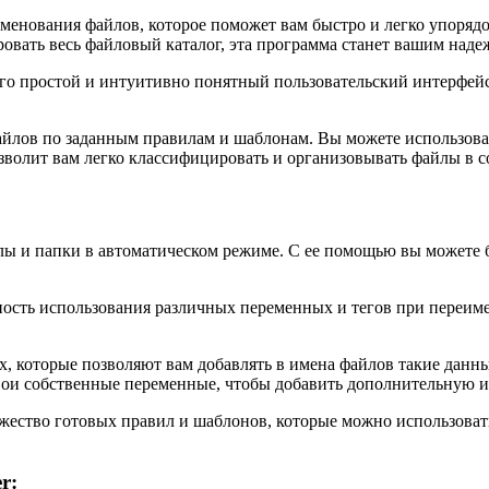
енования файлов, которое поможет вам быстро и легко упорядо
ровать весь файловый каталог, эта программа станет вашим на
его простой и интуитивно понятный пользовательский интерфейс
йлов по заданным правилам и шаблонам. Вы можете использова
озволит вам легко классифицировать и организовывать файлы в 
лы и папки в автоматическом режиме. С ее помощью вы можете б
ость использования различных переменных и тегов при переиме
х, которые позволяют вам добавлять в имена файлов такие данны
свои собственные переменные, чтобы добавить дополнительную
ожество готовых правил и шаблонов, которые можно использова
r: