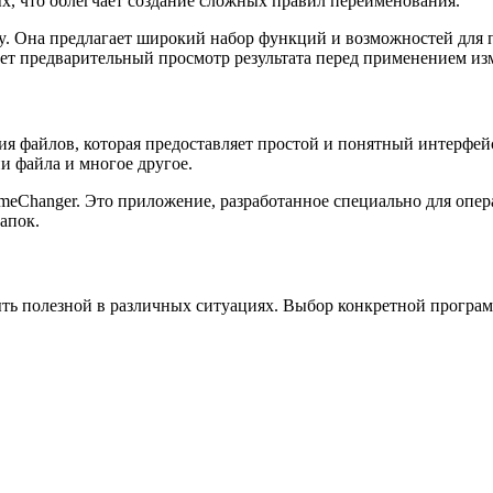
х, что облегчает создание сложных правил переименования.
y. Она предлагает широкий набор функций и возможностей для п
ет предварительный просмотр результата перед применением из
ания файлов, которая предоставляет простой и понятный интерф
и файла и многое другое.
ameChanger. Это приложение, разработанное специально для оп
апок.
ть полезной в различных ситуациях. Выбор конкретной програм