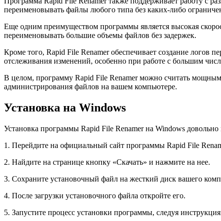
Программа Rapid File Renamer также поддерживает работу с р
переименовывать файлы любого типа без каких-либо ограниче
Еще одним преимуществом программы является высокая скорост
переименовывать большие объемы файлов без задержек.
Кроме того, Rapid File Renamer обеспечивает создание логов
отслеживания изменений, особенно при работе с большим чис
В целом, программу Rapid File Renamer можно считать мощным
администрирования файлов на вашем компьютере.
Установка на Windows
Установка программы Rapid File Renamer на Windows довольно 
1. Перейдите на официальный сайт программы Rapid File Renam
2. Найдите на странице кнопку «Скачать» и нажмите на нее.
3. Сохраните установочный файл на жесткий диск вашего комп
4. После загрузки установочного файла откройте его.
5. Запустите процесс установки программы, следуя инструкция