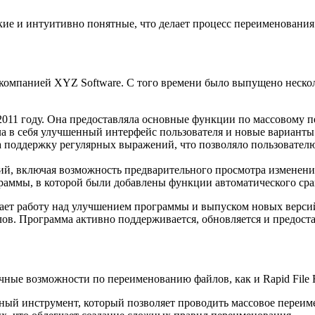
кие и интуитивно понятные, что делает процесс переименовани
ду компанией XYZ Software. С того времени было выпущено неск
011 году. Она предоставляла основные функции по массовому 
ла в себя улучшенный интерфейс пользователя и новые варианты
а поддержку регулярных выражений, что позволяло пользовател
ий, включая возможность предварительного просмотра изменени
граммы, в которой были добавлены функции автоматического ср
ает работу над улучшением программы и выпуском новых версий
в. Программа активно поддерживается, обновляется и предоста
ные возможности по переименованию файлов, как и Rapid File 
ный инструмент, который позволяет проводить массовое переим