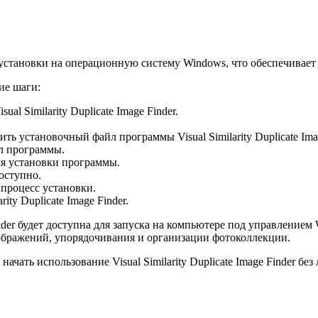
для установки на операционную систему Windows, что обеспечивае
ие шаги:
l Similarity Duplicate Image Finder.
ь установочный файл программы Visual Similarity Duplicate Imag
йл программы.
я установки программы.
оступно.
 процесс установки.
ty Duplicate Image Finder.
Finder будет доступна для запуска на компьютере под управление
ображений, упорядочивания и организации фотоколлекции.
ачать использование Visual Similarity Duplicate Image Finder бе