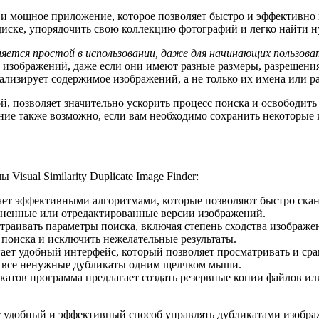
 и мощное приложение, которое позволяет быстро и эффективно 
иске, упорядочить свою коллекцию фотографий и легко найти н
яется простой в использовании, даже для начинающих пользова
ы изображений, даже если они имеют разные размеры, разрешени
ализирует содержимое изображений, а не только их имена или р
, позволяет значительно ускорить процесс поиска и освободить 
ение также возможно, если вам необходимо сохранить некоторые 
sual Similarity Duplicate Image Finder:
ает эффективными алгоритмами, которые позволяют быстро скан
ененные или отредактированные версии изображений.
страивать параметры поиска, включая степень сходства изображ
 поиска и исключить нежелательные результаты.
ает удобный интерфейс, который позволяет просматривать и ср
ть все ненужные дубликаты одним щелчком мыши.
катов программа предлагает создать резервные копии файлов ил
вляет удобный и эффективный способ управлять дубликатами изоб