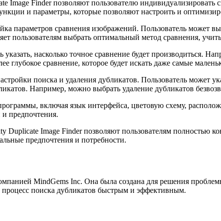
icate Image Finder позволяют пользователю индивидуализировать
нкции и параметры, которые позволяют настроить и оптимизиро
ойка параметров сравнения изображений. Пользователь может в
ляет пользователям выбрать оптимальный метод сравнения, учит
ь указать, насколько точное сравнение будет производиться. На
лее глубокое сравнение, которое будет искать даже самые мален
стройки поиска и удаления дубликатов. Пользователь может ук
бликатов. Например, можно выбрать удаление дубликатов безвоз
ограммы, включая язык интерфейса, цветовую схему, расположен
и и предпочтения.
ity Duplicate Image Finder позволяют пользователям полностью 
альные предпочтения и потребности.
на компанией MindGems Inc. Она была создана для решения пробл
 процесс поиска дубликатов быстрым и эффективным.