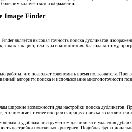
с большим количеством изображений.
e Image Finder
age Finder является высокая точность поиска дубликатов изобра
, таких как цвет, текстура и композиция. Благодаря этому, пр
оростью работы, что позволяет сэкономить время пользователя. Пр
ванный алгоритм поиска и использование многопоточности поз
ователям широкие возможности для настройки поиска дубликатов. 
ь, что помогает точнее настроить процесс поиска в соответстви
яется мощным и удобным инструментом для поиска и удаления дубл
жность настройки поисковых критериев. Подобная функциональн