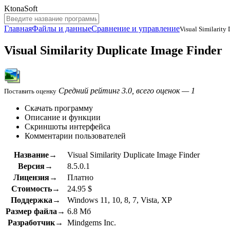
KtonaSoft
Главная
Файлы и данные
Сравнение и управление
Visual Similarity
Visual Similarity Duplicate Image Finder
Средний рейтинг 3.0, всего оценок — 1
Поставить оценку
Скачать программу
Описание и функции
Скриншоты интерфейса
Комментарии пользователей
Название→
Visual Similarity Duplicate Image Finder
Версия→
8.5.0.1
Лицензия→
Платно
Стоимость→
24.95 $
Поддержка→
Windows 11, 10, 8, 7, Vista, XP
Размер файла→
6.8 Мб
Разработчик→
Mindgems Inc.