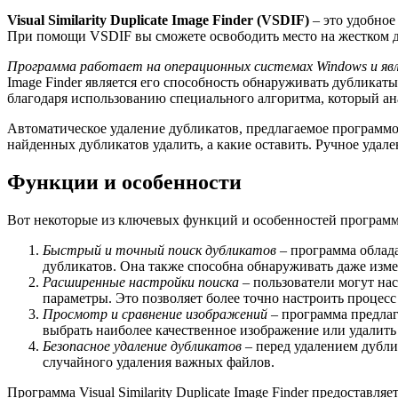
Visual Similarity Duplicate Image Finder (VSDIF)
– это удобное
При помощи VSDIF вы сможете освободить место на жестком д
Программа работает на операционных системах Windows и явл
Image Finder является его способность обнаруживать дубликат
благодаря использованию специального алгоритма, который ан
Автоматическое удаление дубликатов, предлагаемое программой
найденных дубликатов удалить, а какие оставить. Ручное удал
Функции и особенности
Вот некоторые из ключевых функций и особенностей программы Vi
Быстрый и точный поиск дубликатов
– программа облад
дубликатов. Она также способна обнаруживать даже изм
Расширенные настройки поиска
– пользователи могут на
параметры. Это позволяет более точно настроить процесс
Просмотр и сравнение изображений
– программа предлаг
выбрать наиболее качественное изображение или удали
Безопасное удаление дубликатов
– перед удалением дубли
случайного удаления важных файлов.
Программа Visual Similarity Duplicate Image Finder предоста