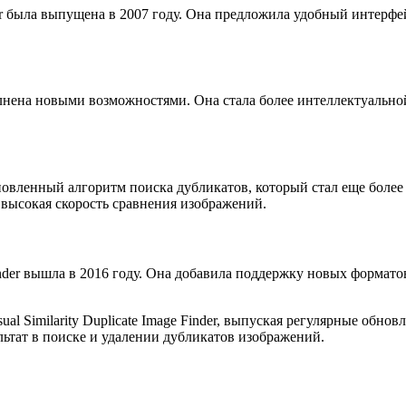
inder была выпущена в 2007 году. Она предложила удобный интер
лнена новыми возможностями. Она стала более интеллектуальной
бновленный алгоритм поиска дубликатов, который стал еще бол
 высокая скорость сравнения изображений.
 Finder вышла в 2016 году. Она добавила поддержку новых форма
l Similarity Duplicate Image Finder, выпуская регулярные обно
ьтат в поиске и удалении дубликатов изображений.