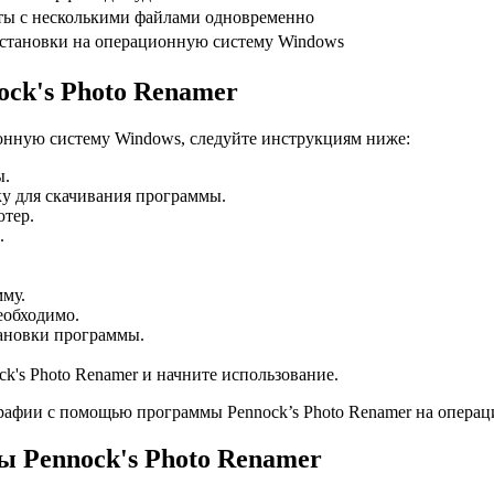
ты с несколькими файлами одновременно
установки на операционную систему Windows
ck's Photo Renamer
ионную систему Windows, следуйте инструкциям ниже:
ы.
ку для скачивания программы.
тер.
.
мму.
еобходимо.
тановки программы.
k's Photo Renamer и начните использование.
графии с помощью программы Pennock’s Photo Renamer на опера
 Pennock's Photo Renamer