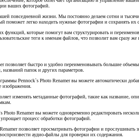
еспечение, которое облегчает организацию и управление вашей
ции ваших фотографий.
шей повседневной жизни. Мы постоянно делаем сотни и тысячи 
рый поможет легко находить нужные фотографии и сохранять их
х функций, которые помогут вам структурировать и переименов
зовательские теги к именам файлов, что позволит вам сразу же 
er позволяет быстро и удобно переименовывать большие объем
, названий папок и других параметров.
раммы Pennock`s Photo Renamer вы можете автоматически добав
е изображения.
оляет изменять метаданные фотографий, такие как название, опис
мкам.
 Photo Renamer вы можете одновременно редактировать несколь
и упрощает процесс обработки фотографий.
 Renamer позволяет просматривать фотографии и прослушивать з
воспроизвести аудио-файлы для проверки их содержания.