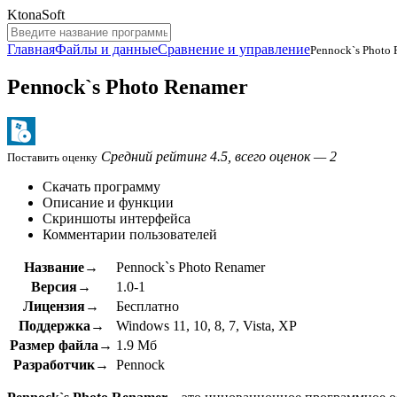
KtonaSoft
Главная
Файлы и данные
Сравнение и управление
Pennock`s Photo
Pennock`s Photo Renamer
Средний рейтинг 4.5, всего оценок — 2
Поставить оценку
Скачать программу
Описание и функции
Скриншоты интерфейса
Комментарии пользователей
Название→
Pennock`s Photo Renamer
Версия→
1.0-1
Лицензия→
Бесплатно
Поддержка→
Windows 11, 10, 8, 7, Vista, XP
Размер файла→
1.9 Мб
Разработчик→
Pennock