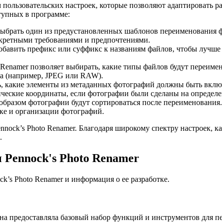
 пользовательских настроек, которые позволяют адаптировать 
тупных в программе:
 выбрать один из предустановленных шаблонов переименования 
онкретными требованиями и предпочтениями.
добавить префикс или суффикс к названиям файлов, чтобы лучш
o Renamer позволяет выбирать, какие типы файлов будут переиме
та (например, JPEG или RAW).
ть, какие элементы из метаданных фотографий должны быть вклю
фические координаты, если фотографии были сделаны на опреде
 образом фотографии будут сортироваться после переименования
ске и организации фотографий.
nock’s Photo Renamer. Благодаря широкому спектру настроек, к
.
 Pennock's Photo Renamer
k’s Photo Renamer и информация о ее разработке.
Она предоставляла базовый набор функций и инструментов для 